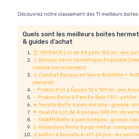
Découvrez notre classement des 11 meilleurs boites
Quels sont les meilleurs boites herme
& guides d'achat
🏆 YBCPACK Lot de 24 pots 150 ml : des peti
🥈 Bocaux Verre Hermétique Empilable Dale
cuisine correctement
🥉 ComSaf Bocaux en Verre 8x600ml + 4x1000
placards
⭐ Praknu Pot à Épices 12 x 120 ml : des boca
✨ Praknu Boîte à Pain En Bois FSC : petite,
🔥 Vezato Boîte à pain durable : grande, si
🌟 QuaLife Lot de 4 bocaux 500 ml : du verre
✅ SWAYN Boîte à pain bambou : grosse capac
👍 Relaxdays Boîte à pain métal : compacte,
💰 boîtes à biscuits kraft 24 pcs : les peti