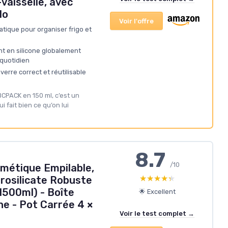
vaisselle, avec
lo
Voir l'offre
atique pour organiser frigo et
nt en silicone globalement
quotidien
verre correct et réutilisable
YBCPACK en 150 ml, c’est un
i fait bien ce qu’on lui
8.7
/10
métique Empilable,
★★★★★
★★★★★
rosilicate Robuste
1500ml) - Boîte
🌟 Excellent
e - Pot Carrée 4 ×
Voir le test complet →