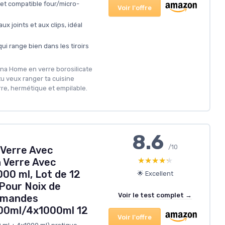
 et compatible four/micro-
Voir l'offre
ux joints et aux clips, idéal
ui range bien dans les tiroirs
na Home en verre borosilicate
tu veux ranger ta cuisine
re, hermétique et empilable.
8.6
/10
Verre Avec
★★★★★
★★★★★
 Verre Avec
00 ml, Lot de 12
🌟 Excellent
Pour Noix de
Voir le test complet →
 Amandes
00ml/4x1000ml 12
Voir l'offre