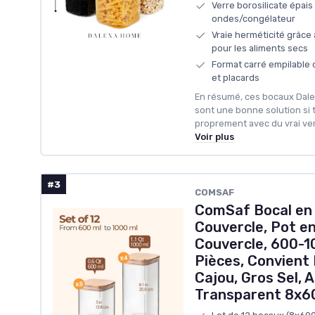
Verre borosilicate épais
ondes/congélateur
Vraie herméticité grâce a
pour les aliments secs
Format carré empilable q
et placards
En résumé, ces bocaux Dale
sont une bonne solution si 
proprement avec du vrai ver
Voir plus
#3
COMSAF
ComSaf Bocal en 
Couvercle, Pot en
Couvercle, 600-10
Pièces, Convient 
Cajou, Gros Sel,
Transparent 8x6