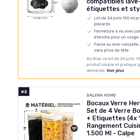
compatibles lave-
étiquettes et sty
Lot de 24 pots 150 ml pr
placards
Fermeture à vis avec joi
étanche pour un usage 
Passe au lave-vaisselle, 
sans prise de tête
Au final, ce lot de 24 pots 
produit simple et pratique qu
demande.
Voir plus
#2
DALENA HOME
Bocaux Verre Her
Set de 4 Verre Bo
+ Etiquettes (4x 
Rangement Cuisin
1.500 Ml - Calpe