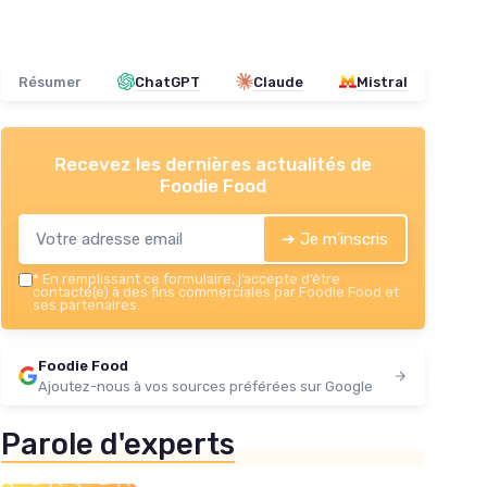
Résumer
ChatGPT
Claude
Mistral
Recevez les dernières actualités de
Foodie Food
➔ Je m'inscris
*
En remplissant ce formulaire, j’accepte d’être
contacté(e) à des fins commerciales par Foodie Food et
ses partenaires.
Foodie Food
Ajoutez-nous à vos sources préférées sur Google
Parole d'experts