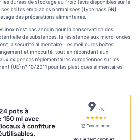
s durées de stockage au froid (avis disponibles sur le
s, ces boîtes empilables normalisées (type bacs GN)
iquetage des préparations alimentaires.
tes inox n’est pas anodin pour la conservation des
otentielle de substances, la résistance aux micro-ondes
nt la sécurité alimentaire. Les meilleures boîtes
rangement et innocuité, tout en répondant aux
 aux exigences réglementaires européennes sur les
nt (UE) n° 10/2011 pour les plastiques alimentaires.
9
/10
24 pots à
★★★★★
★★★★★
e 150 ml avec
 Bocaux à confiture
🏆 Exceptionnel
utilisables,
Voir le test complet →