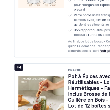
Lot de 12 bocaux (8x600
pour réorganiser rapide
placard
Verre borosilicate tran
bambou avec joint en si
gardent les aliments au
Bon rapport qualité-prix
bocaux à l’unité ou à d
Au final, ce lot de bocaux 
qu’on lui demande : ranger 
aliments secs à l’abri.
Voir p
#4
PRAKNU
Pot à Épices ave
Réutilisables - Lo
Hermétiques - Fac
Inclus Brosse de
Cuillère en Bois 
Lot de 12 boîtes 