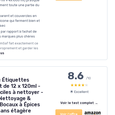
 ml + 4x1000 ml) pratique
ment toute une partie du
sparent et couvercles en
licone qui ferment bien et
 sec
 par rapport à l’achat de
es marques plus chères
ComSaf fait exactement ce
proprement et garder les
lus
8.6
/10
c Étiquettes
★★★★★
★★★★★
t de 12 x 120ml -
iles à nettoyer -
🌟 Excellent
 Nettoyage &
Voir le test complet →
- Bocaux à Épices
sans étagère
Voir l'offre