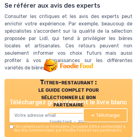
Se référer aux avis des experts
Consulter les critiques et les avis des experts peut
enrichir votre expérience. Par exemple, beaucoup de
spécialistes s'accordent sur la qualité de la sélection
proposée par Lidl, qui tend à privilégier les bières
locales et artisanales. Ces retours peuvent non
seulement informer vos choix futurs mais aussi
profiter à vos connaissances sur les différentes
variétés de bières.
Titres-restaurant :
le guide complet pour
sélectionner le bon
Téléchargez gratuitement le livre blanc
partenaire
➔ Télécharger
Foodie Food — 2026
*
En remplissant ce formulaire, j’accepte d’être contacté(e) à
des fins commerciales par Foodie Food et ses partenaires.