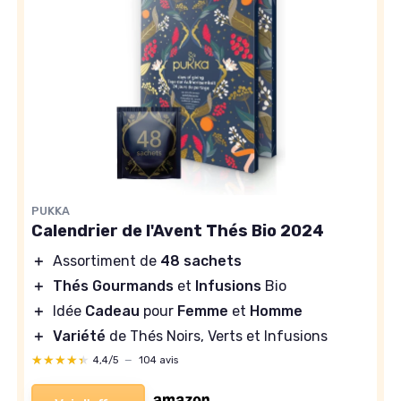
PUKKA
Calendrier de l'Avent Thés Bio 2024
＋
Assortiment de
48 sachets
＋
Thés Gourmands
et
Infusions
Bio
＋
Idée
Cadeau
pour
Femme
et
Homme
＋
Variété
de Thés Noirs, Verts et Infusions
★★★★★
★★★★★
4,4/5
—
104 avis