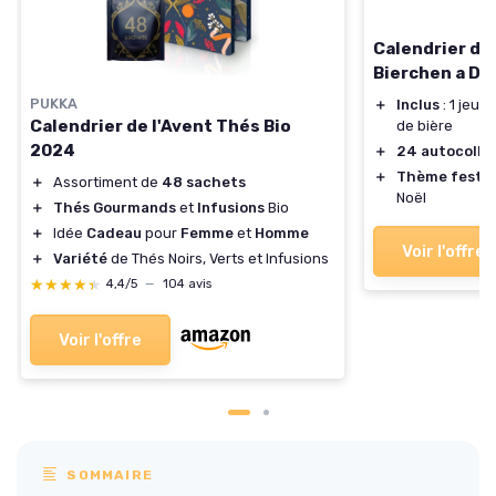
Calendrier de
Bierchen a Da
PUKKA
＋
Inclus
: 1 jeu 
Calendrier de l'Avent Thés Bio
de bière
2024
＋
24 autocolla
＋
Thème festif
＋
Assortiment de
48 sachets
Noël
＋
Thés Gourmands
et
Infusions
Bio
＋
Idée
Cadeau
pour
Femme
et
Homme
Voir l'offre
＋
Variété
de Thés Noirs, Verts et Infusions
★★★★★
★★★★★
4,4/5
—
104 avis
Voir l'offre
SOMMAIRE