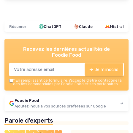
Résumer
ChatGPT
Claude
Mistral
Recevez les dernières actualités de
Foodie Food
➔ Je m'inscris
*
En remplissant ce formulaire, j’accepte d’être contacté(e) à
des fins commerciales par Foodie Food et ses partenaires.
Foodie Food
Ajoutez-nous à vos sources préférées sur Google
Parole d'experts