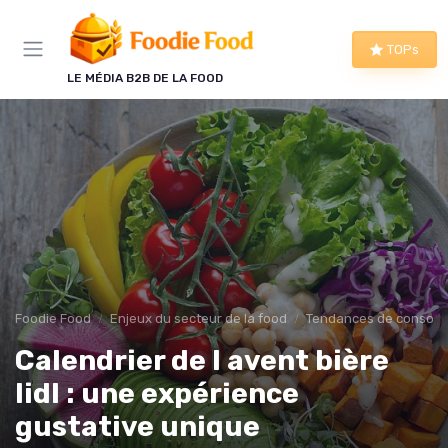
Panneau de gestion des cookies
TOPs
LE MÉDIA B2B DE LA FOOD
Foodie Food
Enjeux du secteur de la food
Tendances de consom
Calendrier de l avent bière
lidl : une expérience
gustative unique