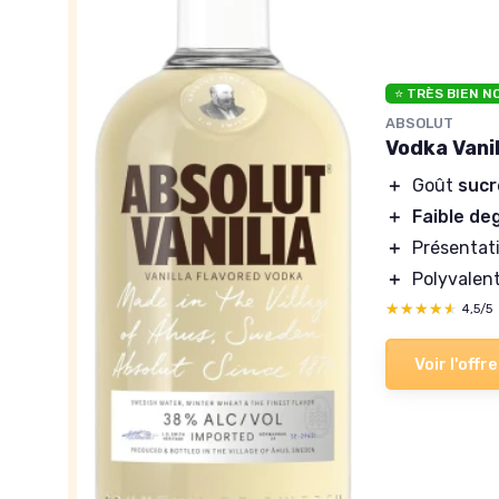
⭐ TRÈS BIEN N
ABSOLUT
Vodka Vanil
＋
Goût
sucr
＋
Faible de
＋
Présentat
＋
Polyvalen
★★★★★
★★★★★
4,5/5
Voir l'offre