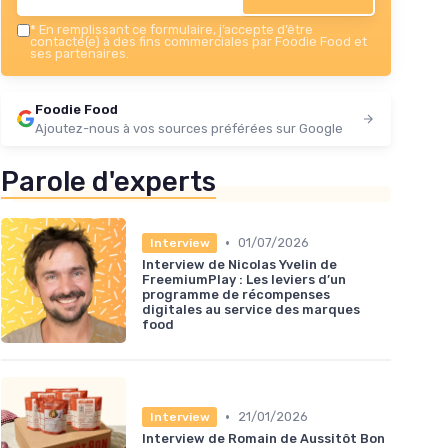
*
En remplissant ce formulaire, j’accepte d’être
contacté(e) à des fins commerciales par Foodie Food et
ses partenaires.
Foodie Food
Ajoutez-nous à vos sources préférées sur Google
Parole d'experts
•
01/07/2026
Interview
Interview de Nicolas Yvelin de
FreemiumPlay : Les leviers d’un
programme de récompenses
digitales au service des marques
food
•
21/01/2026
Interview
Interview de Romain de Aussitôt Bon