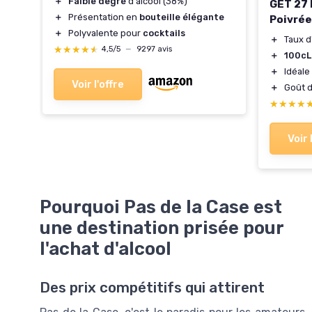
＋
Faible degré
d'alcool (38%)
GET 27 
＋
Présentation en
bouteille élégante
Poivrée
＋
Polyvalente pour
cocktails
＋
Taux d
★★★★★
★★★★★
4,5/5
—
9297 avis
＋
100cL
＋
Idéal
Voir l'offre
＋
Goût 
★★★★
★★★★
Voir 
Pourquoi Pas de la Case est
une destination prisée pour
l'achat d'alcool
Des prix compétitifs qui attirent