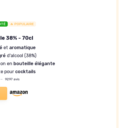
OTÉ
🔥 POPULAIRE
le 38% - 70cl
é
et
aromatique
gré
d'alcool (38%)
ion en
bouteille élégante
te pour
cocktails
—
9297 avis