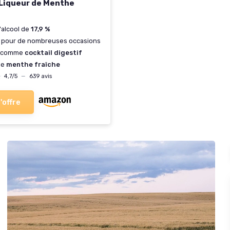
Liqueur de Menthe
'alcool de
17,9 %
pour de nombreuses occasions
e comme
cocktail digestif
de
menthe fraîche
★
★
4,7/5
—
639 avis
l'offre