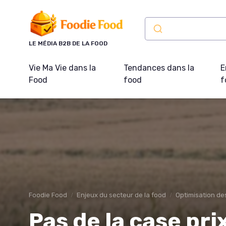
Panneau de gestion des cookies
LE MÉDIA B2B DE LA FOOD
Vie Ma Vie dans la
Tendances dans la
E
Food
food
f
Foodie Food
Enjeux du secteur de la food
Optimisation de
Pas de la case prix