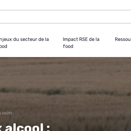
njeux du secteur de la
Impact RSE de la
Ressou
ood
food
s coûts
 alcool :