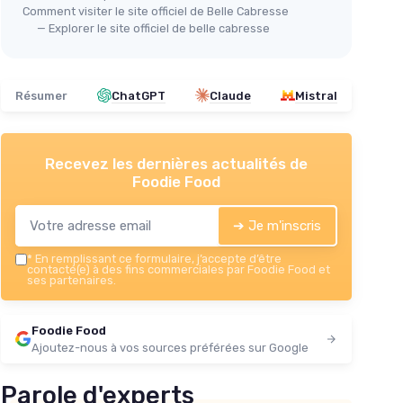
Comment visiter le site officiel de Belle Cabresse
— Explorer le site officiel de belle cabresse
Résumer
ChatGPT
Claude
Mistral
Recevez les dernières actualités de
Foodie Food
➔ Je m'inscris
*
En remplissant ce formulaire, j’accepte d’être
contacté(e) à des fins commerciales par Foodie Food et
ses partenaires.
Foodie Food
Ajoutez-nous à vos sources préférées sur Google
Parole d'experts