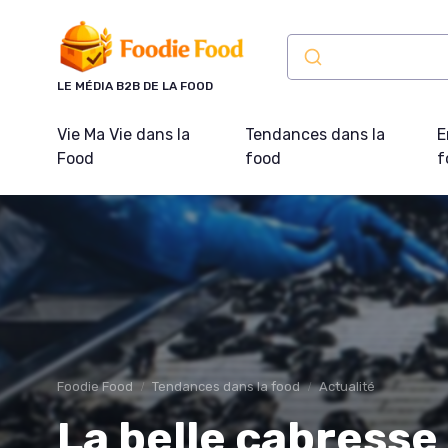
Panneau de gestion des cookies
LE MÉDIA B2B DE LA FOOD
Vie Ma Vie dans la
Tendances dans la
E
Food
food
f
Foodie Food
Tendances dans la food
Actualité
La belle cabresse s