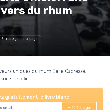
ivers du rhum
Partager cette page
saveurs uniques du rhum Belle Cabresse,
n site officiel.
z gratuitement le livre blanc
➔ Télécharger