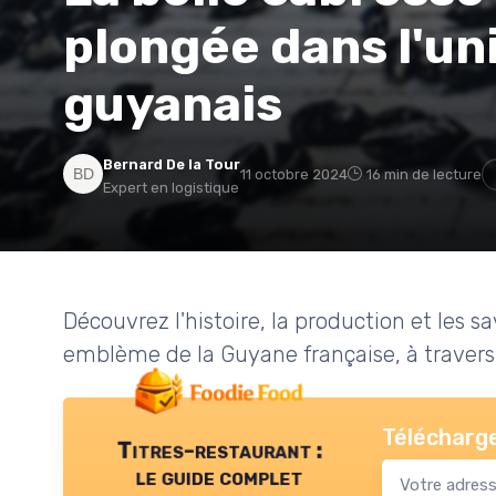
plongée dans l'un
guyanais
Bernard De la Tour
11 octobre 2024
16 min de lecture
Expert en logistique
Découvrez l'histoire, la production et les 
emblème de la Guyane française, à travers so
Télécharge
Titres-restaurant :
le guide complet