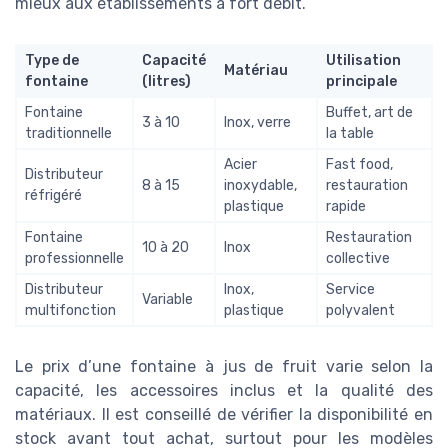
mieux aux établissements à fort débit.
Type de
Capacité
Utilisation
Matériau
fontaine
(litres)
principale
Fontaine
Buffet, art de
3 à 10
Inox, verre
traditionnelle
la table
Acier
Fast food,
Distributeur
8 à 15
inoxydable,
restauration
réfrigéré
plastique
rapide
Fontaine
Restauration
10 à 20
Inox
professionnelle
collective
Distributeur
Inox,
Service
Variable
multifonction
plastique
polyvalent
Le prix d’une fontaine à jus de fruit varie selon la
capacité, les accessoires inclus et la qualité des
matériaux. Il est conseillé de vérifier la disponibilité en
stock avant tout achat, surtout pour les modèles