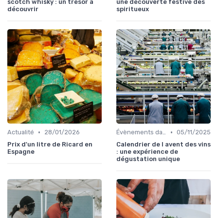
scotch whisky : un trésor à
une découverte festive des
découvrir
spiritueux
•
•
Actualité
28/01/2026
Évènements dans la food
05/11/2025
Prix d'un litre de Ricard en
Calendrier de l avent des vins
Espagne
: une expérience de
dégustation unique