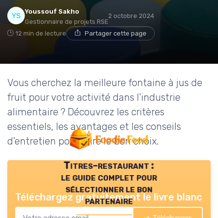
Youssouf Sakho
2 octobre 2024
Gestionnaire de projets RSE
12 min de lecture
Partager cette page
Vous cherchez la meilleure fontaine à jus de
fruit pour votre activité dans l'industrie
alimentaire ? Découvrez les critères
essentiels, les avantages et les conseils
d'entretien pour faire le bon choix.
Titres-restaurant :
le guide complet pour
sélectionner le bon
Téléchargez gratuitement le livre blanc
partenaire
➔ Télécharger