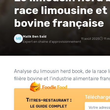
race limousine et d
bovine française
Malik Ben Saïd
11 août 2025
11 m
Expert en chaîne d'approvisionnement
Analyse du limousin herd book, de la race l
filière bovine et l’industrie alimentaire fran
Télécharge
Titres-restaurant :
le guide complet