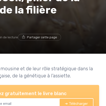
e la filière
in de lecture
Partager cette page
imousine et de leur rôle stratégique dans la
çaise, de la génétique à l’assiette.
z gratuitement le livre blanc
➔ Télécharger