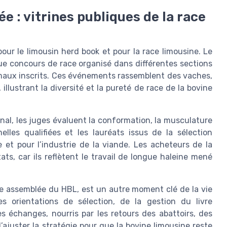
e : vitrines publiques de la race
our le limousin herd book et pour la race limousine. Le
ue concours de race organisé dans différentes sections
imaux inscrits. Ces événements rassemblent des vaches,
llustrant la diversité et la pureté de race de la bovine
nal, les juges évaluent la conformation, la musculature
lles qualifiées et les lauréats issus de la sélection
et pour l’industrie de la viande. Les acheteurs de la
ats, car ils reflètent le travail de longue haleine mené
e assemblée du HBL, est un autre moment clé de la vie
s orientations de sélection, de la gestion du livre
 échanges, nourris par les retours des abattoirs, des
ajuster la stratégie pour que la bovine limousine reste