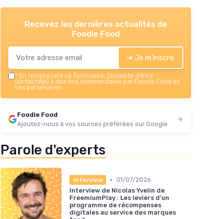
Recevez les dernières actualités de
Foodie Food
➔ Je m'inscris
*
En remplissant ce formulaire, j’accepte d’être
contacté(e) à des fins commerciales par Foodie Food et
ses partenaires.
Foodie Food
Ajoutez-nous à vos sources préférées sur Google
Parole d'experts
•
01/07/2026
Interview
Interview de Nicolas Yvelin de
FreemiumPlay : Les leviers d’un
programme de récompenses
digitales au service des marques