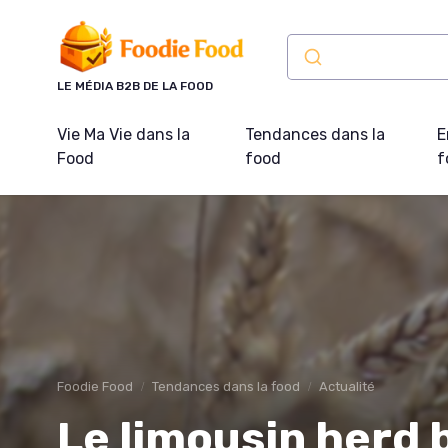
Panneau de gestion des cookies
LE MÉDIA B2B DE LA FOOD
Vie Ma Vie dans la
Tendances dans la
E
Food
food
f
Foodie Food
Tendances dans la food
Actualité
Le limousin herd b