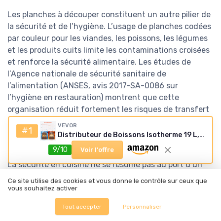
Les planches à découper constituent un autre pilier de
la sécurité et de l’hygiène. L’usage de planches codées
par couleur pour les viandes, les poissons, les légumes
et les produits cuits limite les contaminations croisées
et renforce la sécurité alimentaire. Les études de
l’Agence nationale de sécurité sanitaire de
l’alimentation (ANSES, avis 2017-SA-0086 sur
l’hygiène en restauration) montrent que cette
organisation réduit fortement les risques de transfert
de bactéries entre aliments crus et cuits, à condition
VEVOR
#1
de respecter les procédures de nettoyage et de
Distributeur de Boissons Isotherme 19 L, Fontaine à Eau Chaude et Froide Non Électrique avec Robinet et Poignée, Conteneur Isotherme de Qualité Alimentaire, pour Camping, Restauration, Marron
remplacement.
9/10
Voir l'offre
La sécurité en cuisine ne se résume pas au port d’un
tablier ou d’une veste épaisse. Un équipement de
Ce site utilise des cookies et vous donne le contrôle sur ceux que
protection adapté, incluant gants anti coupure,
vous souhaitez activer
chaussures de sécurité et protections thermiques,
Tout accepter
Personnaliser
réduit fortement les accidents de travail. Les