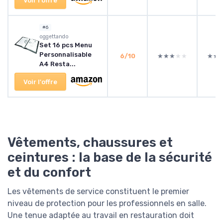
Voir l'offre
#6
‎oggettando
Set 16 pcs Menu
Personnalisable
6/10
★★★★★
★★★★★
★★
★★
A4 Resta...
Voir l'offre
Vêtements, chaussures et
ceintures : la base de la sécurité
et du confort
Les vêtements de service constituent le premier
niveau de protection pour les professionnels en salle.
Une tenue adaptée au travail en restauration doit