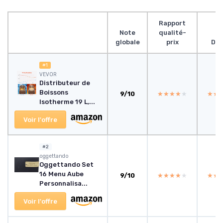
Rapport
Note
qualité-
globale
prix
Des
#1
VEVOR
Distributeur de
Boissons
9/10
★★★★★
★★★★★
★★
★★
Isotherme 19 L,...
Voir l'offre
#2
‎oggettando
Oggettando Set
16 Menu Aube
9/10
★★★★★
★★★★★
★★
★★
Personnalisa...
Voir l'offre