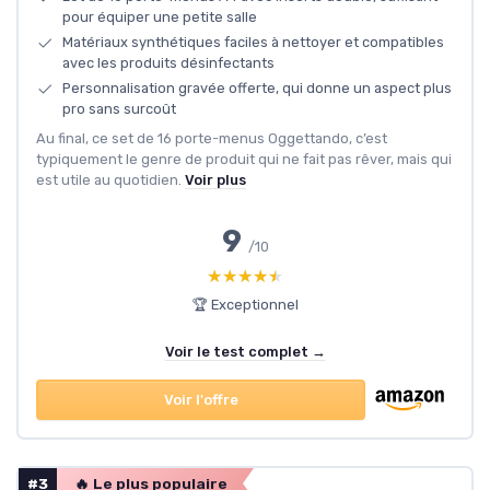
pour équiper une petite salle
Matériaux synthétiques faciles à nettoyer et compatibles
avec les produits désinfectants
Personnalisation gravée offerte, qui donne un aspect plus
pro sans surcoût
Au final, ce set de 16 porte-menus Oggettando, c’est
typiquement le genre de produit qui ne fait pas rêver, mais qui
est utile au quotidien.
Voir plus
9
/10
★★★★★
★★★★★
🏆 Exceptionnel
Voir le test complet →
Voir l'offre
#3
🔥 Le plus populaire