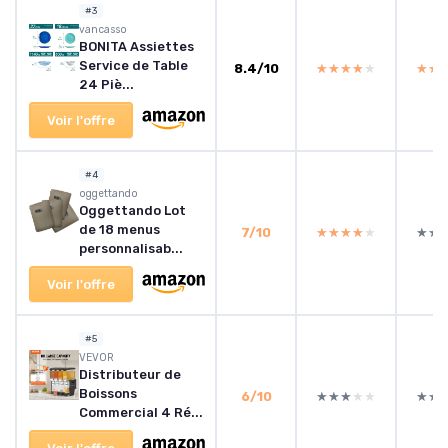
#3
vancasso
BONITA Assiettes
Service de Table
8.4/10
★★★★★
★★★★★
★★
★★
24 Piè...
Voir l'offre
#4
‎oggettando
Oggettando Lot
de 18 menus
7/10
★★★★★
★★★★★
★★
★★
personnalisab...
Voir l'offre
#5
VEVOR
Distributeur de
Boissons
6/10
★★★★★
★★★★★
★★
★★
Commercial 4 Ré...