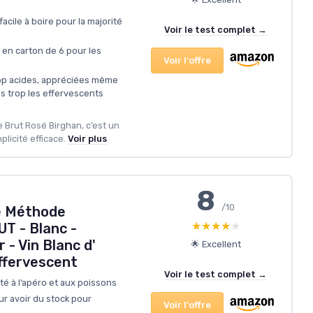
facile à boire pour la majorité
Voir le test complet →
 en carton de 6 pour les
Voir l'offre
rop acides, appréciées même
s trop les effervescents
e Brut Rosé Birghan, c’est un
plicité efficace.
Voir plus
8
/10
e Méthode
★★★★★
★★★★★
UT - Blanc -
- Vin Blanc d'
🌟 Excellent
ffervescent
Voir le test complet →
pté à l’apéro et aux poissons
ur avoir du stock pour
Voir l'offre