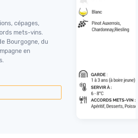
gions, cépages,
cords mets-vins.
 de Bourgogne, du
hampagne en
s.