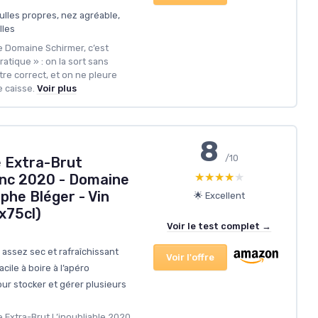
ulles propres, nez agréable,
lles
e Domaine Schirmer, c’est
atique » : on la sort sans
être correct, et on ne pleure
e caisse.
Voir plus
8
/10
 Extra-Brut
★★★★★
★★★★★
lanc 2020 - Domaine
phe Bléger - Vin
🌟 Excellent
6x75cl)
Voir le test complet →
 assez sec et rafraîchissant
Voir l'offre
acile à boire à l’apéro
ur stocker et gérer plusieurs
e Extra-Brut L’inoubliable 2020