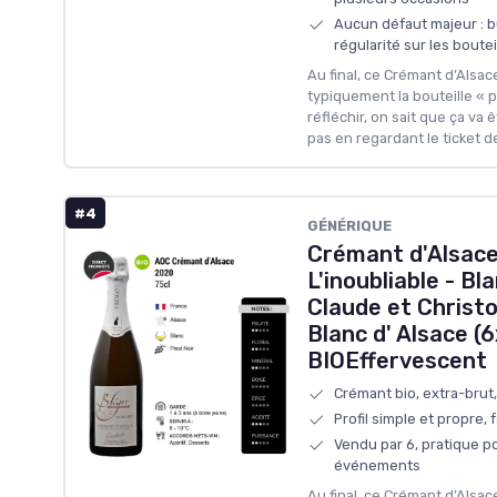
Aucun défaut majeur : b
régularité sur les boutei
Au final, ce Crémant d’Alsac
typiquement la bouteille « pr
réfléchir, on sait que ça va 
pas en regardant le ticket d
#4
GÉNÉRIQUE
Crémant d'Alsace
L'inoubliable - B
Claude et Christo
Blanc d' Alsace (
BIOEffervescent
Crémant bio, extra-brut,
Profil simple et propre, f
Vendu par 6, pratique po
événements
Au final, ce Crémant d’Alsac