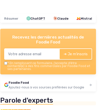
Résumer
ChatGPT
Claude
Mistral
Recevez les dernières actualités de
Foodie Food
➔ Je m'inscris
*
En remplissant ce formulaire, j’accepte d’être
contacté(e) à des fins commerciales par Foodie Food et
ses partenaires.
Foodie Food
Ajoutez-nous à vos sources préférées sur Google
Parole d'experts