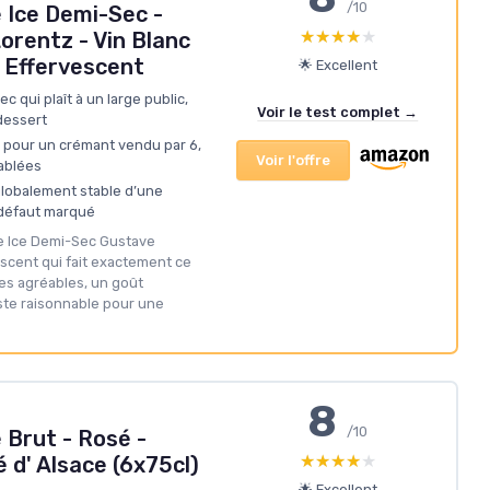
/10
 Ice Demi-Sec -
★★★★★
★★★★★
orentz - Vin Blanc
) Effervescent
🌟 Excellent
c qui plaît à un large public,
Voir le test complet →
 dessert
x pour un crémant vendu par 6,
Voir l'offre
tablées
 globalement stable d’une
s défaut marqué
ce Ice Demi-Sec Gustave
escent qui fait exactement ce
les agréables, un goût
este raisonnable pour une
8
/10
 Brut - Rosé -
★★★★★
★★★★★
é d' Alsace (6x75cl)
🌟 Excellent