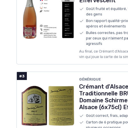
Effervescent
Goût fruité et équilibré, 
des gens
Bon rapport qualité-prix
apéros et événements
Bulles correctes, pas t
par ceux qui n’aiment pa
agressifs
Au final, ce Crémant d’Alsac
vin qui joue la carte de la sim
#3
GÉNÉRIQUE
Crémant d'Alsac
Traditionnelle BR
Domaine Schirmer 
Alsace (6x75cl) E
Goût correct, frais, ada
Carton de 6 pratique po
plusieurs occasions