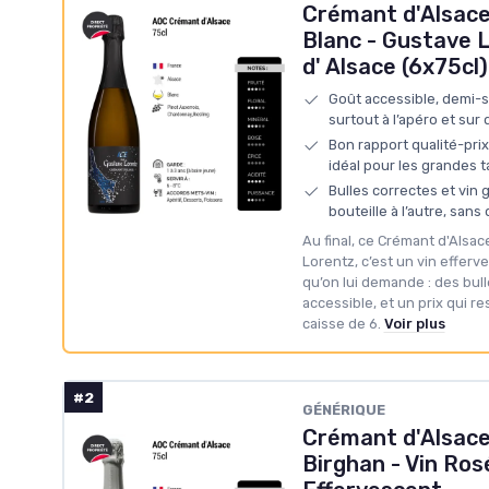
Crémant d'Alsace
Blanc - Gustave L
d' Alsace (6x75cl
Goût accessible, demi-se
surtout à l’apéro et sur
Bon rapport qualité-pri
idéal pour les grandes 
Bulles correctes et vin
bouteille à l’autre, san
Au final, ce Crémant d'Alsa
Lorentz, c’est un vin efferv
qu’on lui demande : des bul
accessible, et un prix qui r
caisse de 6.
Voir plus
#2
GÉNÉRIQUE
Crémant d'Alsace
Birghan - Vin Ros