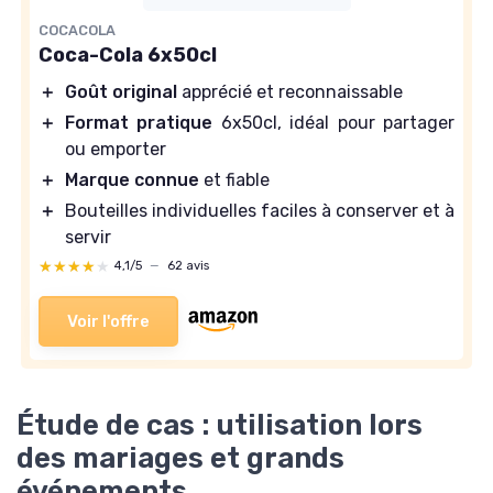
COCACOLA
Coca-Cola 6x50cl
＋
Goût original
apprécié et reconnaissable
＋
Format pratique
6x50cl, idéal pour partager
ou emporter
＋
Marque connue
et fiable
＋
Bouteilles individuelles faciles à conserver et à
servir
★★★★★
★★★★★
4,1/5
—
62 avis
Voir l'offre
Étude de cas : utilisation lors
des mariages et grands
événements