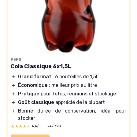
PEPSI
Cola Classique 6x1,5L
＋
Grand format
: 6 bouteilles de 1,5L
＋
Économique
: meilleur prix au litre
＋
Pratique
pour fêtes, réunions et stockage
＋
Goût classique
apprécié de la plupart
＋
Bonne durée de conservation, idéal pour
stocker
★★★★★
★★★★★
4,4/5
—
247 avis