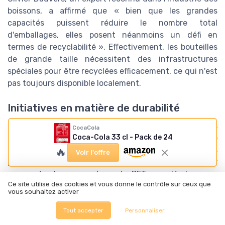
boissons, a affirmé que « bien que les grandes
capacités puissent réduire le nombre total
d'emballages, elles posent néanmoins un défi en
termes de recyclabilité ». Effectivement, les bouteilles
de grande taille nécessitent des infrastructures
spéciales pour être recyclées efficacement, ce qui n'est
pas toujours disponible localement.
Initiatives en matière de durabilité
Face à ces défis, certains fabricants de boissons
CocaCola
comme Coca-Cola European Partners France ont lancé
Coca-Cola 33 cl - Pack de 24
plusieurs initiatives pour améliorer la durabilité de leurs
🔥
Voir l'offre
produits. Par exemple, Coca-Cola fait des efforts pour
augmenter le pourcentage de PET recyclé dans ses
Ce site utilise des cookies et vous donne le contrôle sur ceux que
bouteilles. En 2021, la société a annoncé que toutes
vous souhaitez activer
ses bouteilles seront fabriquées à 100% de plastique
recyclé, ce qui pourrait significativement réduire
Tout accepter
Personnaliser
l'empreinte carbone.