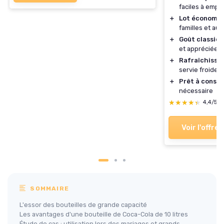
faciles à empo
＋
Lot économi
familles et a
＋
Goût classiq
et appréciée
＋
Rafraîchissa
servie froide
＋
Prêt à cons
nécessaire
★★★★★
★★★★★
4,4/5
Voir l'offre
SOMMAIRE
L'essor des bouteilles de grande capacité
Les avantages d'une bouteille de Coca-Cola de 10 litres
Étude de cas : utilisation lors des mariages et grands