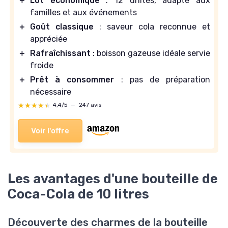
＋
Lot économique
: 12 unités, adapté aux
familles et aux événements
＋
Goût classique
: saveur cola reconnue et
appréciée
＋
Rafraîchissant
: boisson gazeuse idéale servie
froide
＋
Prêt à consommer
: pas de préparation
nécessaire
★★★★★
★★★★★
4,4/5
—
247 avis
Voir l'offre
Les avantages d'une bouteille de
Coca-Cola de 10 litres
Découverte des charmes de la bouteille