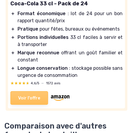
Coca-Cola 33 cl - Pack de 24
＋
Format économique
: lot de 24 pour un bon
rapport quantité/prix
＋
Pratique
pour fêtes, bureaux ou événements
＋
Portions individuelles
33 cl faciles à servir et
à transporter
＋
Marque reconnue
offrant un goût familier et
constant
＋
Longue conservation
: stockage possible sans
urgence de consommation
★★★★★
★★★★★
4,6/5
—
1572 avis
Voir l'offre
Comparaison avec d'autres