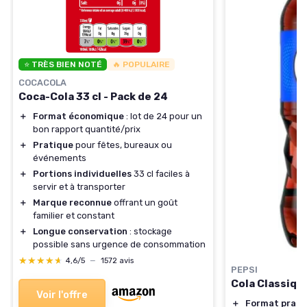
⭐ TRÈS BIEN NOTÉ
🔥 POPULAIRE
COCACOLA
Coca-Cola 33 cl - Pack de 24
＋
Format économique
: lot de 24 pour un
bon rapport quantité/prix
＋
Pratique
pour fêtes, bureaux ou
événements
＋
Portions individuelles
33 cl faciles à
servir et à transporter
＋
Marque reconnue
offrant un goût
familier et constant
＋
Longue conservation
: stockage
possible sans urgence de consommation
★★★★★
★★★★★
4,6/5
—
1572 avis
PEPSI
Cola Classiqu
Voir l'offre
＋
Format prati