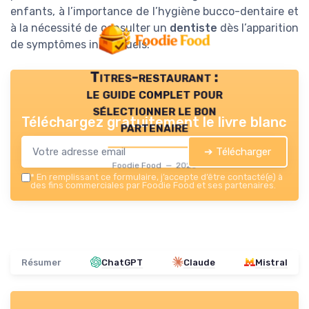
enfants, à l’importance de l’hygiène bucco-dentaire et
à la nécessité de consulter un
dentiste
dès l’apparition
de symptômes inhabituels.
Titres-restaurant :
le guide complet pour
sélectionner le bon
Téléchargez gratuitement le livre blanc
partenaire
➔ Télécharger
Foodie Food — 2026
*
En remplissant ce formulaire, j’accepte d’être contacté(e) à
des fins commerciales par Foodie Food et ses partenaires.
Résumer
ChatGPT
Claude
Mistral