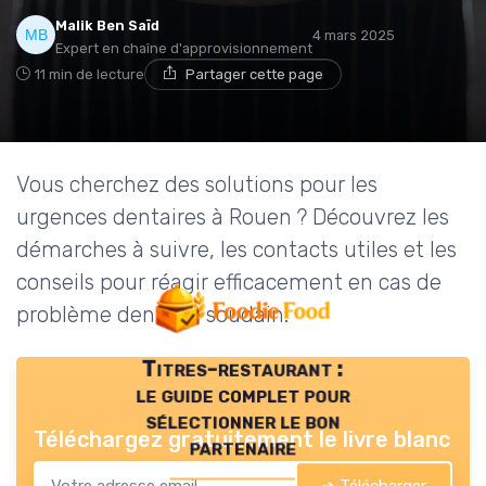
Malik Ben Saïd
4 mars 2025
Expert en chaîne d'approvisionnement
11 min de lecture
Partager cette page
Vous cherchez des solutions pour les
urgences dentaires à Rouen ? Découvrez les
démarches à suivre, les contacts utiles et les
conseils pour réagir efficacement en cas de
problème dentaire soudain.
Titres-restaurant :
le guide complet pour
sélectionner le bon
Téléchargez gratuitement le livre blanc
partenaire
➔ Télécharger