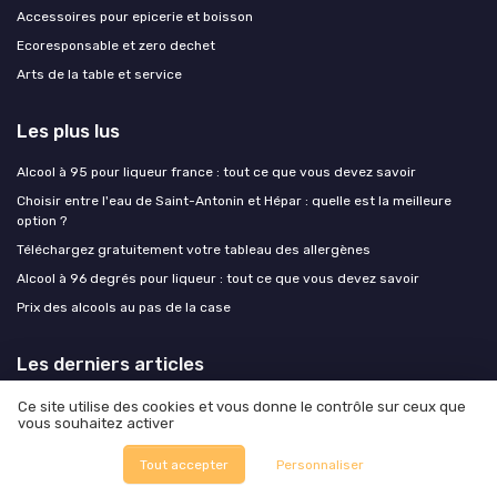
Accessoires pour epicerie et boisson
Ecoresponsable et zero dechet
Arts de la table et service
Les plus lus
Alcool à 95 pour liqueur france : tout ce que vous devez savoir
Choisir entre l'eau de Saint-Antonin et Hépar : quelle est la meilleure
option ?
Téléchargez gratuitement votre tableau des allergènes
Alcool à 96 degrés pour liqueur : tout ce que vous devez savoir
Prix des alcools au pas de la case
Les derniers articles
Protéines fermentées, mycélium, algues : les ingrédients que les chefs
Ce site utilise des cookies et vous donne le contrôle sur ceux que
vous souhaitez activer
testent et que les industriels commencent à scaler
Quand Barnabé aime le café : lifestyle, food et art de vivre responsable
Tout accepter
Personnaliser
Tarifs douaniers américains : les exportateurs food français ont un plan