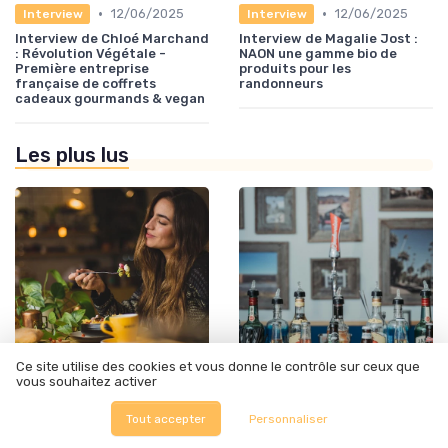
•
•
12/06/2025
12/06/2025
Interview
Interview
Interview de Chloé Marchand
Interview de Magalie Jost :
: Révolution Végétale -
NAON une gamme bio de
Première entreprise
produits pour les
française de coffrets
randonneurs
cadeaux gourmands & vegan
Les plus lus
Ce site utilise des cookies et vous donne le contrôle sur ceux que
vous souhaitez activer
•
•
Actualité
05/01/2026
Actualité
12/06/2025
Tout accepter
Personnaliser
Alcool à 95 pour liqueur
Prix des alcools au pas de la
france : tout ce que vous
case