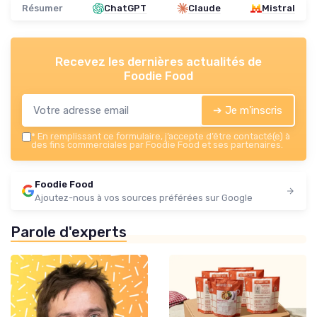
Résumer
ChatGPT
Claude
Mistral
Recevez les dernières actualités de
Foodie Food
➔ Je m'inscris
*
En remplissant ce formulaire, j’accepte d’être contacté(e) à
des fins commerciales par Foodie Food et ses partenaires.
Foodie Food
Ajoutez-nous à vos sources préférées sur Google
Parole d'experts