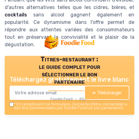
d'autres alternatives telles que les cidres, bières, et
cocktails
sans alcool gagnent également en
popularité. Ce dynamisme dans l'offre permet de
répondre aux attentes variées des consommateurs
tout en préservant la convivialité et le plaisir de la
dégustation.
Titres-restaurant :
le guide complet pour
sélectionner le bon
Téléchargez gratuitement le livre blanc
partenaire
➔ Télécharger
Foodie Food — 2026
*
En remplissant ce formulaire, j’accepte d’être contacté(e) à
des fins commerciales par Foodie Food et ses partenaires.