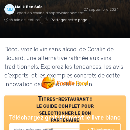
Malik Ben Saïd
27 septembre 2024
Expert en chaîne d'approvisionnement
18 min de lecture
Partager cette page
Découvrez le vin sans alcool de Coralie de
Bouard, une alternative raffinée aux vins
traditionnels. Explorez les tendances, les avis
d'experts, et les exemples concrets de cette
innovation dans l'industrie du vin.
Titres-restaurant :
le guide complet pour
sélectionner le bon
Téléchargez gratuitement le livre blanc
partenaire
➔ Télécharger