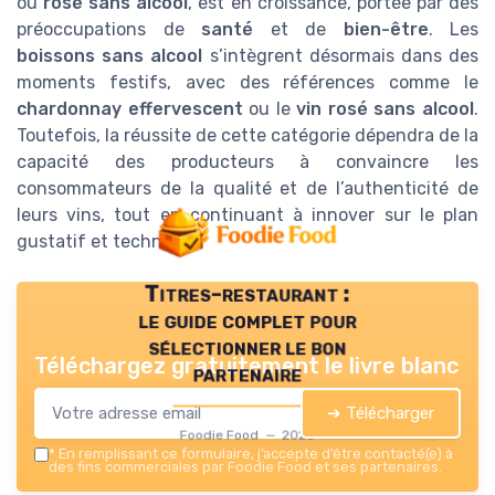
ou
rosé sans alcool
, est en croissance, portée par des
préoccupations de
santé
et de
bien-être
. Les
boissons sans alcool
s’intègrent désormais dans des
moments festifs, avec des références comme le
chardonnay effervescent
ou le
vin rosé sans alcool
.
Toutefois, la réussite de cette catégorie dépendra de la
capacité des producteurs à convaincre les
consommateurs de la qualité et de l’authenticité de
leurs vins, tout en continuant à innover sur le plan
gustatif et technique.
Titres-restaurant :
le guide complet pour
sélectionner le bon
Téléchargez gratuitement le livre blanc
partenaire
➔ Télécharger
Foodie Food — 2026
*
En remplissant ce formulaire, j’accepte d’être contacté(e) à
des fins commerciales par Foodie Food et ses partenaires.