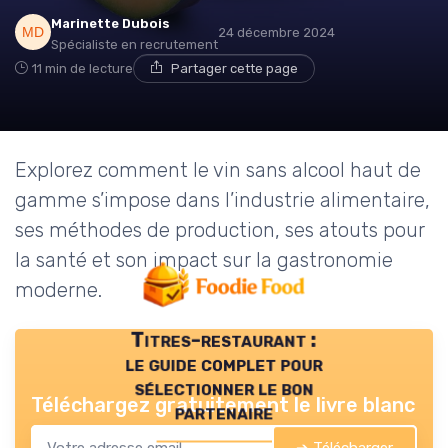
Marinette Dubois
24 décembre 2024
Spécialiste en recrutement
11 min de lecture
Partager cette page
Explorez comment le vin sans alcool haut de
gamme s’impose dans l’industrie alimentaire,
ses méthodes de production, ses atouts pour
la santé et son impact sur la gastronomie
moderne.
Titres-restaurant :
le guide complet pour
sélectionner le bon
Téléchargez gratuitement le livre blanc
partenaire
➔ Télécharger