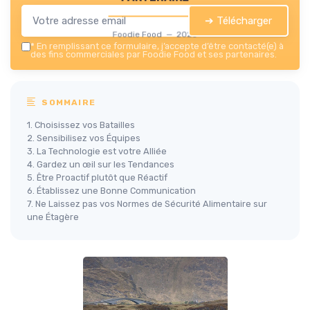
➔ Télécharger
Foodie Food — 2026
*
En remplissant ce formulaire, j’accepte d’être contacté(e) à
des fins commerciales par Foodie Food et ses partenaires.
SOMMAIRE
1. Choisissez vos Batailles
2. Sensibilisez vos Équipes
3. La Technologie est votre Alliée
4. Gardez un œil sur les Tendances
5. Être Proactif plutôt que Réactif
6. Établissez une Bonne Communication
7. Ne Laissez pas vos Normes de Sécurité Alimentaire sur
une Étagère