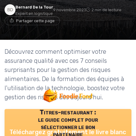
Bernard De la Tour
9 novembre 2023
2 min de lecture
Expert en logistique
Partager cette page
Découvrez comment optimiser votre
assurance qualité avec ces 7 conseils
surprisants pour la gestion des risques
alimentaires. De la formation des équipes à
l'utilisation de la technologie, boostez votre
gestion des risques dès aujourd'hui.
Titres-restaurant :
le guide complet pour
sélectionner le bon
Téléchargez gratuitement le livre blanc
partenaire