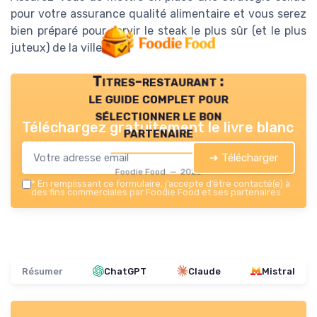
pour votre assurance qualité alimentaire et vous serez
bien préparé pour servir le steak le plus sûr (et le plus
juteux) de la ville.
Titres-restaurant :
le guide complet pour
sélectionner le bon
Téléchargez gratuitement le livre blanc
partenaire
➔ Télécharger
Foodie Food — 2026
*
En remplissant ce formulaire, j’accepte d’être contacté(e) à
des fins commerciales par Foodie Food et ses partenaires.
Résumer
ChatGPT
Claude
Mistral