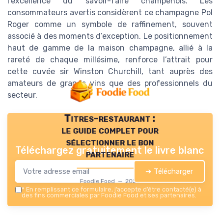
l’excellence du savoir-faire champenois. Les
consommateurs avertis considèrent ce champagne Pol
Roger comme un symbole de raffinement, souvent
associé à des moments d’exception. Le positionnement
haut de gamme de la maison champagne, allié à la
rareté de chaque millésime, renforce l’attrait pour
cette cuvée sir Winston Churchill, tant auprès des
amateurs de grands vins que des professionnels du
secteur.
Titres-restaurant :
le guide complet pour
sélectionner le bon
Téléchargez gratuitement le livre blanc
partenaire
➔ Télécharger
Foodie Food — 2026
*
En remplissant ce formulaire, j’accepte d’être contacté(e) à
des fins commerciales par Foodie Food et ses partenaires.