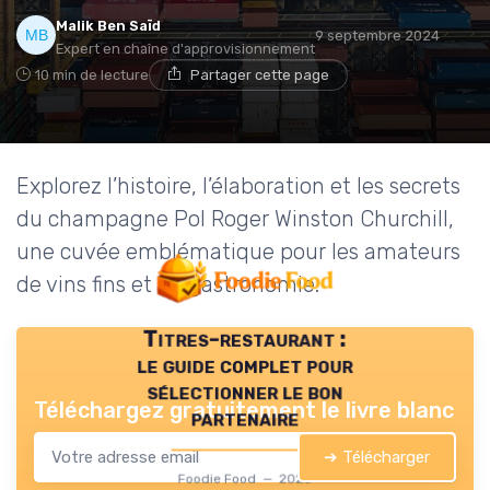
Malik Ben Saïd
9 septembre 2024
Expert en chaîne d'approvisionnement
10 min de lecture
Partager cette page
Explorez l’histoire, l’élaboration et les secrets
du champagne Pol Roger Winston Churchill,
une cuvée emblématique pour les amateurs
de vins fins et de gastronomie.
Titres-restaurant :
le guide complet pour
sélectionner le bon
Téléchargez gratuitement le livre blanc
partenaire
➔ Télécharger
Foodie Food — 2026