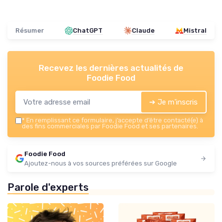
Résumer
ChatGPT
Claude
Mistral
Recevez les dernières actualités de
Foodie Food
➔ Je m'inscris
*
En remplissant ce formulaire, j’accepte d’être contacté(e) à
des fins commerciales par Foodie Food et ses partenaires.
Foodie Food
Ajoutez-nous à vos sources préférées sur Google
Parole d'experts