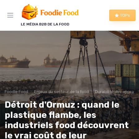
Panneau de gestion des cookies
TOPs
LE MÉDIA B2B DE LA FOOD
Foodie Food
Enjeux du secteur de la food
Durabilité des approv
Détroit d'Ormuz : quand le
plastique flambe, les
industriels food découvrent
le vrai coût de leur