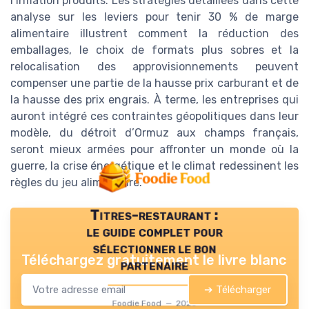
l’inflation produits. Les stratégies détaillées dans cette
analyse sur les leviers pour tenir 30 % de marge
alimentaire illustrent comment la réduction des
emballages, le choix de formats plus sobres et la
relocalisation des approvisionnements peuvent
compenser une partie de la hausse prix carburant et de
la hausse des prix engrais. À terme, les entreprises qui
auront intégré ces contraintes géopolitiques dans leur
modèle, du détroit d’Ormuz aux champs français,
seront mieux armées pour affronter un monde où la
guerre, la crise énergétique et le climat redessinent les
règles du jeu alimentaire.
Titres-restaurant :
le guide complet pour
sélectionner le bon
Téléchargez gratuitement le livre blanc
partenaire
➔ Télécharger
Foodie Food — 2026