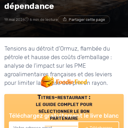
dépendance
19 mai 2026
6 min de lecture
Partager cette page
Tensions au détroit d’Ormuz, flambée du
pétrole et hausse des coûts d’emballage :
analyse de l’impact sur les PME
agroalimentaires françaises et des leviers
pour limiter la hausse des prix en rayon.
Titres-restaurant :
le guide complet pour
sélectionner le bon
Téléchargez gratuitement le livre blanc
partenaire
➔ Télécharger