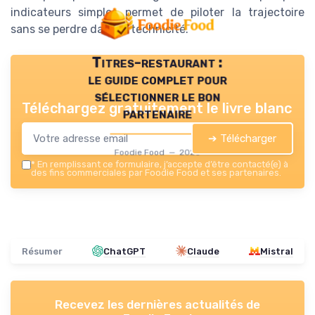
indicateurs simples permet de piloter la trajectoire
sans se perdre dans la technicité.
Titres-restaurant :
le guide complet pour
sélectionner le bon
Téléchargez gratuitement le livre blanc
partenaire
➔ Télécharger
Foodie Food — 2026
*
En remplissant ce formulaire, j’accepte d’être contacté(e) à
des fins commerciales par Foodie Food et ses partenaires.
Résumer
ChatGPT
Claude
Mistral
Recevez les dernières actualités de