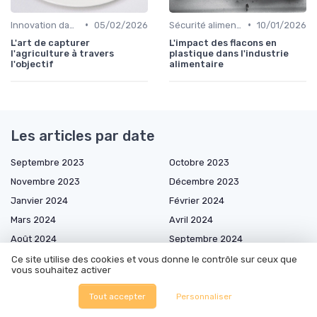
•
•
Innovation dans la food
05/02/2026
Sécurité alimentaire
10/01/2026
L'art de capturer
L'impact des flacons en
l'agriculture à travers
plastique dans l'industrie
l'objectif
alimentaire
Les articles par date
Septembre 2023
Octobre 2023
Novembre 2023
Décembre 2023
Janvier 2024
Février 2024
Mars 2024
Avril 2024
Août 2024
Septembre 2024
Octobre 2024
Novembre 2024
Ce site utilise des cookies et vous donne le contrôle sur ceux que
vous souhaitez activer
Décembre 2024
Janvier 2025
Février 2025
Mars 2025
Tout accepter
Personnaliser
Avril 2025
Mai 2025