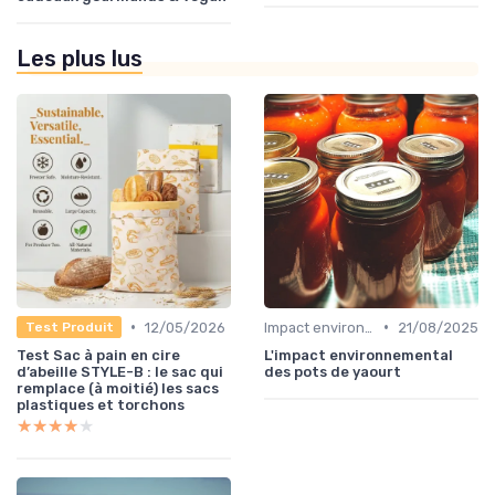
Les plus lus
•
•
12/05/2026
Impact environnemental de la food
21/08/2025
Test Produit
Test Sac à pain en cire
L'impact environnemental
d’abeille STYLE-B : le sac qui
des pots de yaourt
remplace (à moitié) les sacs
plastiques et torchons
★★★★★
★★★★★