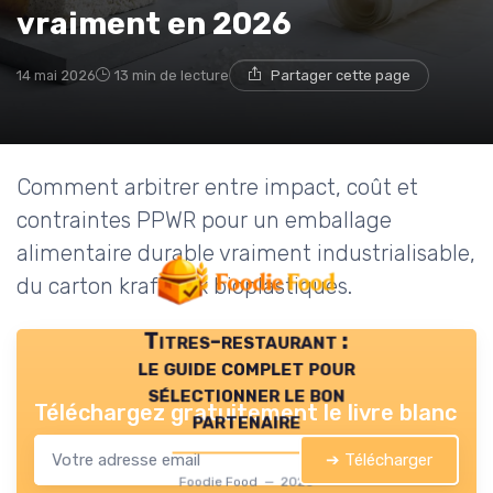
vraiment en 2026
14 mai 2026
13 min de lecture
Partager cette page
Comment arbitrer entre impact, coût et
contraintes PPWR pour un emballage
alimentaire durable vraiment industrialisable,
du carton kraft aux bioplastiques.
Titres-restaurant :
le guide complet pour
sélectionner le bon
Téléchargez gratuitement le livre blanc
partenaire
➔ Télécharger
Foodie Food — 2026