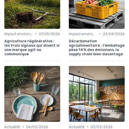
•
•
Impact environnemental de la food
07/05/2026
Impact environnemental de la food
23/04/2026
Agriculture régénérative :
Décarbonation
les trois signaux qui disent si
agroalimentaire : l'emballage
une marque agit ou
pèse 14% des émissions, la
communique
supply chain bien davantage
•
•
Actualité
04/03/2026
Actualité
03/03/2026