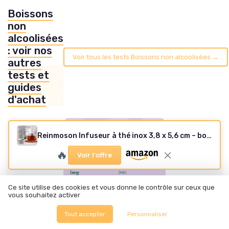
Boissons
non
alcoolisées
: voir nos
Voir tous les tests Boissons non alcoolisées →
autres
tests et
guides
d'achat
Reinmoson Infuseur à thé inox 3,8 x 5,6 cm – boule à thé infuseur ultra-fin en acier inoxydable 304 avec couvercle fileté, filtre à thé idéal pour thé en vrac, rooibos, thé noir, etc - Small 1 Pack
🔥
Voir l'offre
Ce site utilise des cookies et vous donne le contrôle sur ceux que
vous souhaitez activer
Tout accepter
Personnaliser