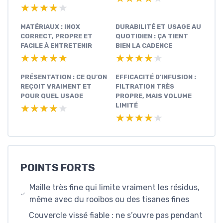
★★★★★
★★★★★
MATÉRIAUX : INOX
DURABILITÉ ET USAGE AU
CORRECT, PROPRE ET
QUOTIDIEN : ÇA TIENT
FACILE À ENTRETENIR
BIEN LA CADENCE
★★★★★
★★★★★
★★★★★
★★★★★
PRÉSENTATION : CE QU’ON
EFFICACITÉ D’INFUSION :
REÇOIT VRAIMENT ET
FILTRATION TRÈS
POUR QUEL USAGE
PROPRE, MAIS VOLUME
LIMITÉ
★★★★★
★★★★★
★★★★★
★★★★★
POINTS FORTS
Maille très fine qui limite vraiment les résidus,
même avec du rooibos ou des tisanes fines
Couvercle vissé fiable : ne s’ouvre pas pendant