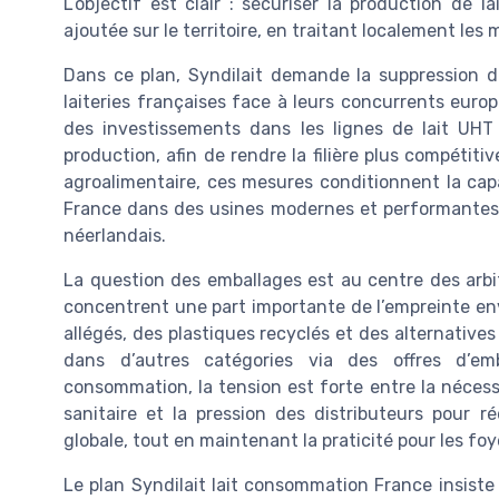
L’objectif est clair : sécuriser la production de
ajoutée sur le territoire, en traitant localement les mi
Dans ce plan, Syndilait demande la suppression de
laiteries françaises face à leurs concurrents eur
des investissements dans les lignes de lait UHT
production, afin de rendre la filière plus compétiti
agroalimentaire, ces mesures conditionnent la capaci
France dans des usines modernes et performantes, 
néerlandais.
La question des emballages est au centre des arbitr
concentrent une part importante de l’empreinte en
allégés, des plastiques recyclés et des alternatives 
dans d’autres catégories via des offres d’emba
consommation, la tension est forte entre la nécessi
sanitaire et la pression des distributeurs pour r
globale, tout en maintenant la praticité pour les foyer
Le plan Syndilait lait consommation France insiste a