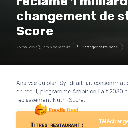
réclame 1 milliard
changement de st
Score
26 mai 2026
9 min de lecture
Partager cette page
Analyse du plan Syndilait lait consommat
en recul, programme Ambition Lait 2030 po
reclassement Nutri-Score.
Télécharge
Titres-restaurant :