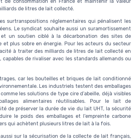
 lait de consommation en France et maintenir la valeur
lliards de litres de lait collecté.
s surtranspositions réglementaires qui pénalisent les
opéens. Le syndicat souhaite aussi un suramortissement
 et un soutien ciblé à la décarbonation des sites de
ve et plus sobre en énergie. Pour les acteurs du secteur
té à traiter des milliards de litres de lait collecté en
capables de rivaliser avec les standards allemands ou
ages, car les bouteilles et briques de lait conditionné
vironnementale. Les industriels testent des emballages
comme les solutions de type cire d’abeille, déjà visibles
llages alimentaires réutilisables. Pour le lait de
té de préserver la durée de vie du lait UHT, la sécurité
éduire le poids des emballages et l’empreinte carbone
s qui achètent plusieurs litres de lait à la fois.
ussi sur la sécurisation de la collecte de lait français,