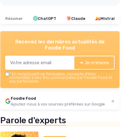
Résumer
ChatGPT
Claude
Mistral
Recevez les dernières actualités de
Foodie Food
➔ Je m'inscris
*
En remplissant ce formulaire, j’accepte d’être
contacté(e) à des fins commerciales par Foodie Food et
ses partenaires.
Foodie Food
Ajoutez-nous à vos sources préférées sur Google
Parole d'experts