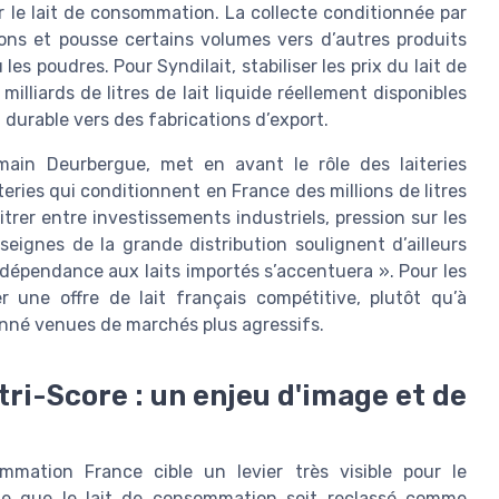
ur le lait de consommation. La collecte conditionnée par
ations et pousse certains volumes vers d’autres produits
s poudres. Pour Syndilait, stabiliser les prix du lait de
lliards de litres de lait liquide réellement disponibles
 durable vers des fabrications d’export.
main Deurbergue, met en avant le rôle des laiteries
teries qui conditionnent en France des millions de litres
rer entre investissements industriels, pression sur les
eignes de la grande distribution soulignent d’ailleurs
a dépendance aux laits importés s’accentuera ». Pour les
er une offre de lait français compétitive, plutôt qu’à
onné venues de marchés plus agressifs.
tri-Score : un enjeu d'image et de
ommation France cible un levier très visible pour le
de que le lait de consommation soit reclassé comme