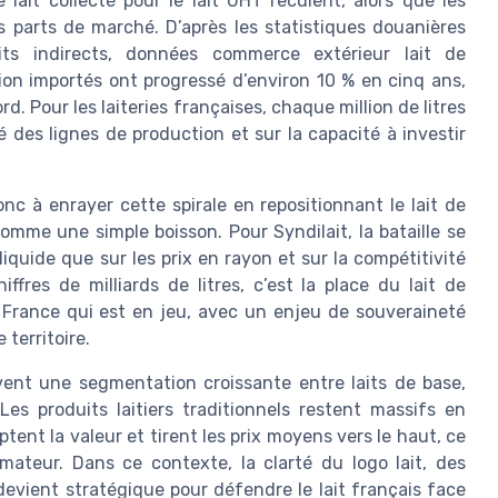
 lait collecté pour le lait UHT reculent, alors que les
 parts de marché. D’après les statistiques douanières
ts indirects, données commerce extérieur lait de
on importés ont progressé d’environ 10 % en cinq ans,
d. Pour les laiteries françaises, chaque million de litres
é des lignes de production et sur la capacité à investir
nc à enrayer cette spirale en repositionnant le lait de
me une simple boisson. Pour Syndilait, la bataille se
liquide que sur les prix en rayon et sur la compétitivité
iffres de milliards de litres, c’est la place du lait de
France qui est en jeu, avec un enjeu de souveraineté
 territoire.
rvent une segmentation croissante entre laits de base,
. Les produits laitiers traditionnels restent massifs en
ent la valeur et tirent les prix moyens vers le haut, ce
mateur. Dans ce contexte, la clarté du logo lait, des
 devient stratégique pour défendre le lait français face