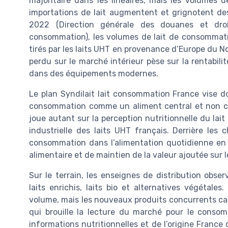
majoritaire dans les linéaires, mais les volumes de
importations de lait augmentent et grignotent des
2022 (Direction générale des douanes et droi
consommation), les volumes de lait de consommati
tirés par les laits UHT en provenance d’Europe du Nor
perdu sur le marché intérieur pèse sur la rentabilit
dans des équipements modernes.
Le plan Syndilait lait consommation France vise do
consommation comme un aliment central et non com
joue autant sur la perception nutritionnelle du lait 
industrielle des laits UHT français. Derrière les ch
consommation dans l’alimentation quotidienne en 
alimentaire et de maintien de la valeur ajoutée sur le
Sur le terrain, les enseignes de distribution obse
laits enrichis, laits bio et alternatives végétales
volume, mais les nouveaux produits concurrents capt
qui brouille la lecture du marché pour le consom
informations nutritionnelles et de l’origine France