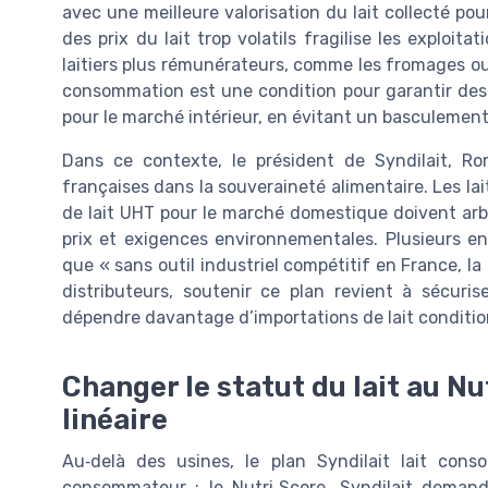
avec une meilleure valorisation du lait collecté po
des prix du lait trop volatils fragilise les exploit
laitiers plus rémunérateurs, comme les fromages ou le
consommation est une condition pour garantir des mi
pour le marché intérieur, en évitant un basculement
Dans ce contexte, le président de Syndilait, Ro
françaises dans la souveraineté alimentaire. Les lai
de lait UHT pour le marché domestique doivent arbit
prix et exigences environnementales. Plusieurs ens
que « sans outil industriel compétitif en France, l
distributeurs, soutenir ce plan revient à sécuris
dépendre davantage d’importations de lait conditi
Changer le statut du lait au Nu
linéaire
Au‑delà des usines, le plan Syndilait lait cons
consommateur : le Nutri‑Score. Syndilait deman