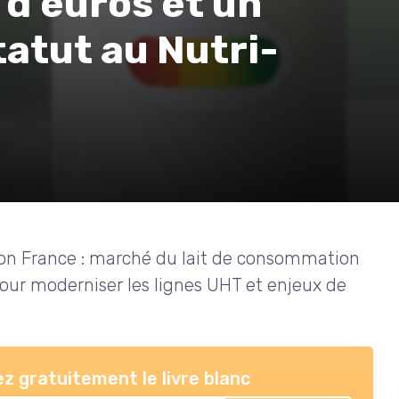
 d'euros et un
atut au Nutri-
ion France : marché du lait de consommation
ur moderniser les lignes UHT et enjeux de
z gratuitement le livre blanc