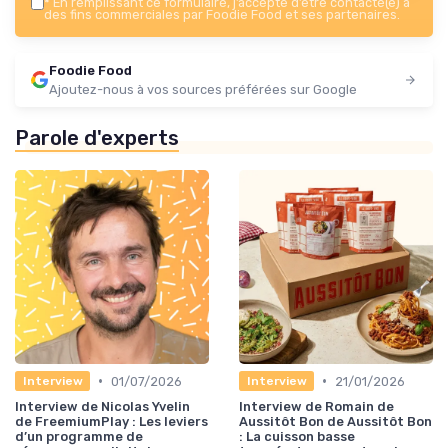
*
En remplissant ce formulaire, j’accepte d’être contacté(e) à
des fins commerciales par Foodie Food et ses partenaires.
Foodie Food
Ajoutez-nous à vos sources préférées sur Google
Parole d'experts
•
•
01/07/2026
21/01/2026
Interview
Interview
Interview de Nicolas Yvelin
Interview de Romain de
de FreemiumPlay : Les leviers
Aussitôt Bon de Aussitôt Bon
d’un programme de
: La cuisson basse