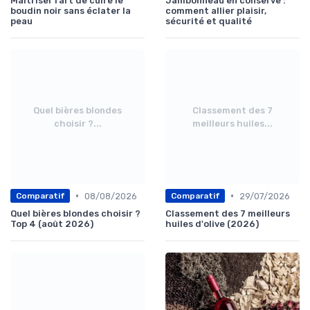
Maîtriser l’art de cuire le
Jambonneau en conserve :
boudin noir sans éclater la
comment allier plaisir,
peau
sécurité et qualité
Quel bières blondes
Classement des 7
choisir ?...
meilleurs huiles...
•
•
08/08/2026
29/07/2026
Comparatif
Comparatif
Quel bières blondes choisir ?
Classement des 7 meilleurs
Top 4 (août 2026)
huiles d'olive (2026)