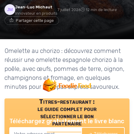
Jean-Luc Michaut
7 juillet 2026
12 min de lecture
Innovateur en produits
Partager cette page
Omelette au chorizo : découvrez comment
réussir une omelette espagnole chorizo à la
poêle, avec œufs, pommes de terre, oignon,
champignons et fromage, en quelques
minutes pour un repas express savoureux.
Titres-restaurant :
le guide complet pour
sélectionner le bon
Téléchargez gratuitement le livre blanc
partenaire
➔ Télécharger