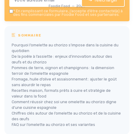
Foodie Food — 2026
*
En remplissant ce formulaire, j’accepte d’être contacté(e) à
des fins commerciales par Foodie Food et ses partenaires.
SOMMAIRE
Pourquoi l’omelette au chorizo s’impose dans la cuisine du
quotidien
De la poêle à l’assiette : enjeux d’innovation autour des
œufs et du chorizo
Pommes de terre, oignon et champignons : la dimension
terroir de l’omelette espagnole
Fromage, huile d’olive et assaisonnement : ajuster le goût
sans alourdir le repas
Recettes maison, formats prêts à cuire et stratégie de
valeur dans la food
Comment réussir chez soi une omelette au chorizo digne
d’une cuisine espagnole
Chiffres clés autour de l’omelette au chorizo et de la cuisine
des œufs
FAQ sur l’omelette au chorizo et ses variantes