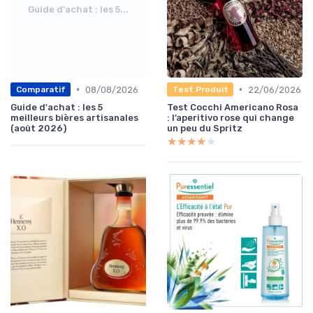
Guide d'achat : les 5...
•
•
08/08/2026
22/06/2026
Comparatif
Test Produit
Guide d'achat : les 5
Test Cocchi Americano Rosa
meilleurs bières artisanales
: l’aperitivo rose qui change
(août 2026)
un peu du Spritz
★★★★★
★★★★★