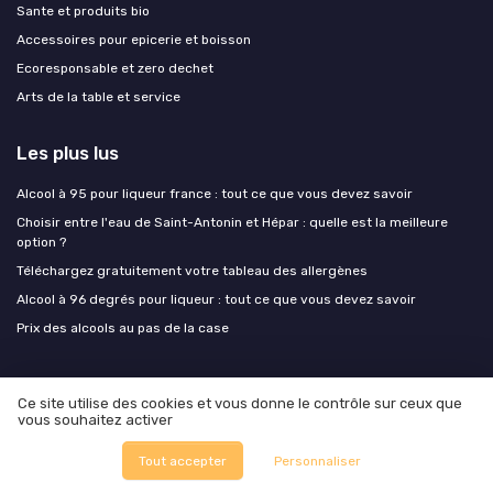
Sante et produits bio
Accessoires pour epicerie et boisson
Ecoresponsable et zero dechet
Arts de la table et service
Les plus lus
Alcool à 95 pour liqueur france : tout ce que vous devez savoir
Choisir entre l'eau de Saint-Antonin et Hépar : quelle est la meilleure
option ?
Téléchargez gratuitement votre tableau des allergènes
Alcool à 96 degrés pour liqueur : tout ce que vous devez savoir
Prix des alcools au pas de la case
Les derniers articles
Ce site utilise des cookies et vous donne le contrôle sur ceux que
vous souhaitez activer
Protéines fermentées, mycélium, algues : les ingrédients que les chefs
testent et que les industriels commencent à scaler
Tout accepter
Personnaliser
Quand Barnabé aime le café : lifestyle, food et art de vivre responsable