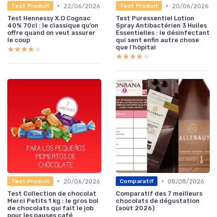
•
•
22/06/2026
20/06/2026
Test Produit
Test Produit
Test Hennessy X.O Cognac
Test Puressentiel Lotion
40% 70cl : le classique qu’on
Spray Antibactérien 3 Huiles
offre quand on veut assurer
Essentielles : le désinfectant
le coup
qui sent enfin autre chose
que l’hôpital
★★★★★
★★★★★
★★★★★
★★★★★
•
•
20/06/2026
08/08/2026
Test Produit
Comparatif
Test Collection de chocolat
Comparatif des 7 meilleurs
Merci Petits 1 kg : le gros bol
chocolats de dégustation
de chocolats qui fait le job
(août 2026)
pour les pauses café