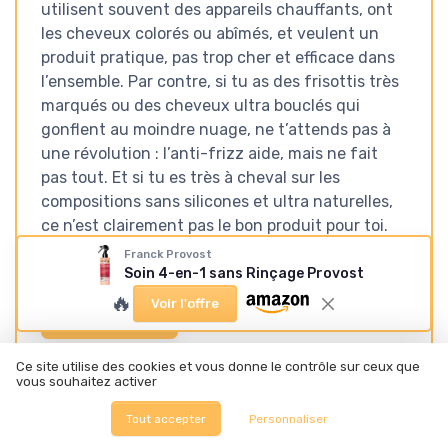
utilisent souvent des appareils chauffants, ont
les cheveux colorés ou abîmés, et veulent un
produit pratique, pas trop cher et efficace dans
l’ensemble. Par contre, si tu as des frisottis très
marqués ou des cheveux ultra bouclés qui
gonflent au moindre nuage, ne t’attends pas à
une révolution : l’anti-frizz aide, mais ne fait
pas tout. Et si tu es très à cheval sur les
compositions sans silicones et ultra naturelles,
ce n’est clairement pas le bon produit pour toi.
Franck Provost
Soin 4-en-1 sans Rinçage Provost
🔥
Voir l'offre
Voir l'offre
SOUS-NOTES
Ce site utilise des cookies et vous donne le contrôle sur ceux que
vous souhaitez activer
RAPPORT QUALITÉ-PRIX :
FLACON, SPRAY ET
EST-CE QUE ÇA VAUT LE
UTILISATION AU QUOTIDIEN
Tout accepter
Personnaliser
COUP ?
★★★★★
★★★★★