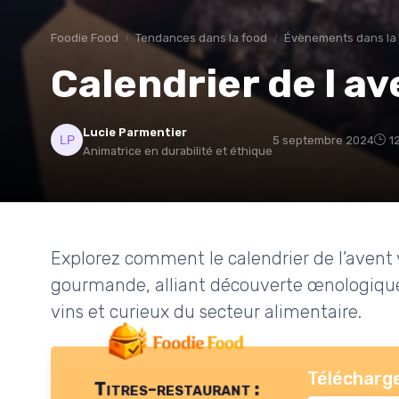
Foodie Food
Tendances dans la food
Évènements dans la
Calendrier de l av
Lucie Parmentier
5 septembre 2024
1
Animatrice en durabilité et éthique
Explorez comment le calendrier de l’aven
gourmande, alliant découverte œnologique 
vins et curieux du secteur alimentaire.
Télécharge
Titres-restaurant :