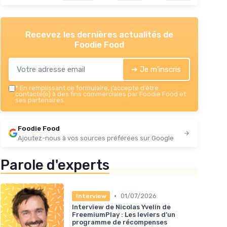
Recevez les dernières actualités de
Foodie Food
➔ Je m'inscris
*
En remplissant ce formulaire, j’accepte d’être
contacté(e) à des fins commerciales par Foodie Food et
ses partenaires.
Foodie Food
Ajoutez-nous à vos sources préférées sur Google
Parole d'experts
•
01/07/2026
Interview
Interview de Nicolas Yvelin de
FreemiumPlay : Les leviers d’un
programme de récompenses