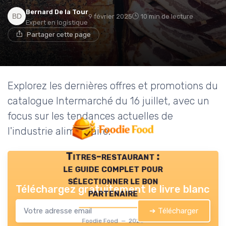
Bernard De la Tour
9 février 2025
10 min de lecture
Expert en logistique
Partager cette page
Explorez les dernières offres et promotions du
catalogue Intermarché du 16 juillet, avec un
focus sur les tendances actuelles de
l'industrie alimentaire.
Titres-restaurant :
le guide complet pour
sélectionner le bon
Téléchargez gratuitement le livre blanc
partenaire
➔ Télécharger
Foodie Food — 2026