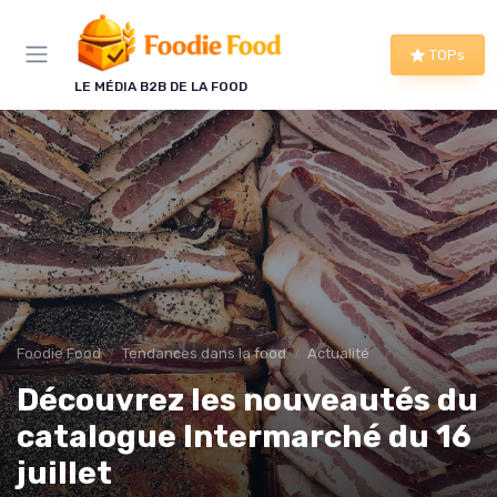
Panneau de gestion des cookies
TOPs
LE MÉDIA B2B DE LA FOOD
Foodie Food
Tendances dans la food
Actualité
Découvrez les nouveautés du
catalogue Intermarché du 16
juillet