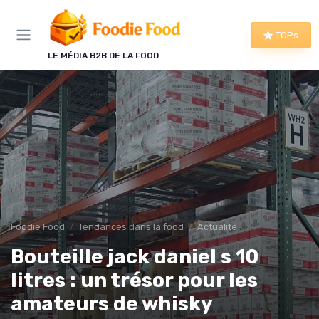
Panneau de gestion des cookies
TOPs
LE MÉDIA B2B DE LA FOOD
Foodie Food
Tendances dans la food
Actualité
Bouteille jack daniel s 10
litres : un trésor pour les
amateurs de whisky