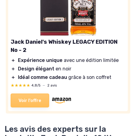
Jack Daniel's Whiskey LEGACY EDITION
No - 2
＋
Expérience unique
avec une édition limitée
＋
Design élégant
en noir
＋
Idéal comme cadeau
grâce à son coffret
★★★★★
★★★★★
4,8/5
—
2 avis
Voir l'offre
Les avis des experts sur la