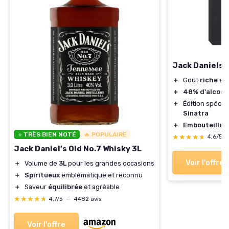
Jack Daniels S
＋
Goût
riche
et
＋
48% d'alcool
＋
Édition spécia
Sinatra
＋
Embouteillé 
⭐ TRÈS BIEN NOTÉ
🔥 POPULAIRE
★★★★★
★★★★★
4,6/5
Jack Daniel's Old No.7 Whisky 3L
Voir l'offre
＋
Volume de
3L
pour les grandes occasions
＋
Spiritueux
emblématique et reconnu
＋
Saveur
équilibrée
et agréable
★★★★★
★★★★★
4,7/5
—
4482 avis
Voir l'offre