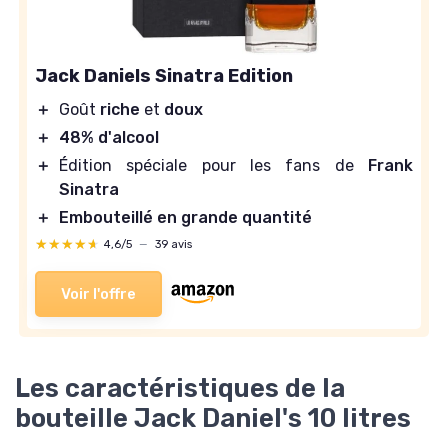
Jack Daniels Sinatra Edition
＋
Goût
riche
et
doux
＋
48% d'alcool
＋
Édition spéciale pour les fans de
Frank
Sinatra
＋
Embouteillé en grande quantité
★★★★★
★★★★★
4,6/5
—
39 avis
Voir l'offre
Les caractéristiques de la
bouteille Jack Daniel's 10 litres