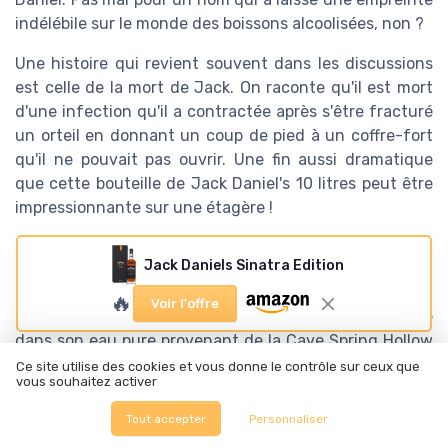
indélébile sur le monde des boissons alcoolisées, non ?
Une histoire qui revient souvent dans les discussions
est celle de la mort de Jack. On raconte qu'il est mort
d'une infection qu'il a contractée après s'être fracturé
un orteil en donnant un coup de pied à un coffre-fort
qu'il ne pouvait pas ouvrir. Une fin aussi dramatique
que cette bouteille de Jack Daniel's 10 litres peut être
impressionnante sur une étagère !
La mystique de L'eau de cave Spring
Jack Daniels Sinatra Edition
Hollow
🔥
Voir l'offre
L'une des clés du goût unique de Jack Daniel’s réside
dans son eau pure provenant de la Cave Spring Hollow
à Lynchburg, Tennessee. L'eau y est filtrée
Ce site utilise des cookies et vous donne le contrôle sur ceux que
vous souhaitez activer
naturellement à travers la roche calcaire, ce qui élimine
les impuretés et donne au whisky son profil distinct.
Tout accepter
Personnaliser
Cette attention aux détails explique pourquoi chaque