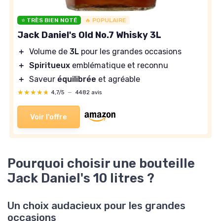
⭐ TRÈS BIEN NOTÉ
🔥 POPULAIRE
Jack Daniel's Old No.7 Whisky 3L
＋
Volume de
3L
pour les grandes occasions
＋
Spiritueux
emblématique et reconnu
＋
Saveur
équilibrée
et agréable
★★★★★
★★★★★
4,7/5
—
4482 avis
Voir l'offre
Pourquoi choisir une bouteille
Jack Daniel's 10 litres ?
Un choix audacieux pour les grandes
occasions