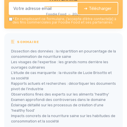
➔ Télécharger
Foodie Food — 2026
*
En remplissant ce formulaire, j’accepte d’être contacté(e) à
des fins commerciales par Foodie Food et ses partenaires.
SOMMAIRE
Dissection des données : la répartition en pourcentage de la
consommation de nourriture saine
Les visages de l'expertise : les grands noms derrière les
ouvrages culinaires
L'étude de cas marquante : la réussite de Lucie Brisotto et
sa société
Rapports actuels et recherches : décortiquer les documents
pivot de l'industrie
Observations fines des experts sur les aliments 'healthy'
Examen approfondi des controverses dans le domaine
Éclairage détaillé sur les processus de création d'une
'healthy food'
Impacts concrets de la nourriture saine sur les habitudes de
consommation et la société