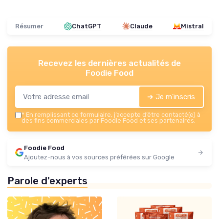
Résumer
ChatGPT
Claude
Mistral
Recevez les dernières actualités de
Foodie Food
➔ Je m'inscris
*
En remplissant ce formulaire, j’accepte d’être contacté(e) à
des fins commerciales par Foodie Food et ses partenaires.
Foodie Food
Ajoutez-nous à vos sources préférées sur Google
Parole d'experts