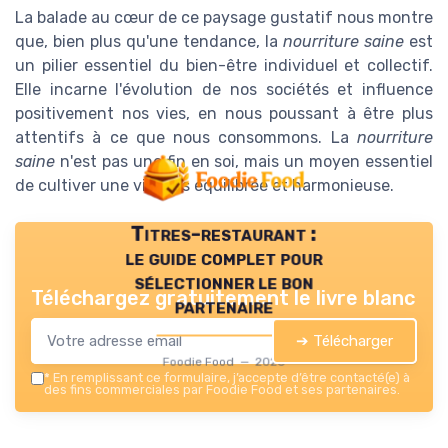
La balade au cœur de ce paysage gustatif nous montre
que, bien plus qu'une tendance, la
nourriture saine
est
un pilier essentiel du bien-être individuel et collectif.
Elle incarne l'évolution de nos sociétés et influence
positivement nos vies, en nous poussant à être plus
attentifs à ce que nous consommons. La
nourriture
saine
n'est pas une fin en soi, mais un moyen essentiel
de cultiver une vie plus équilibrée et harmonieuse.
Titres-restaurant :
le guide complet pour
sélectionner le bon
Téléchargez gratuitement le livre blanc
partenaire
➔ Télécharger
Foodie Food — 2026
*
En remplissant ce formulaire, j’accepte d’être contacté(e) à
des fins commerciales par Foodie Food et ses partenaires.