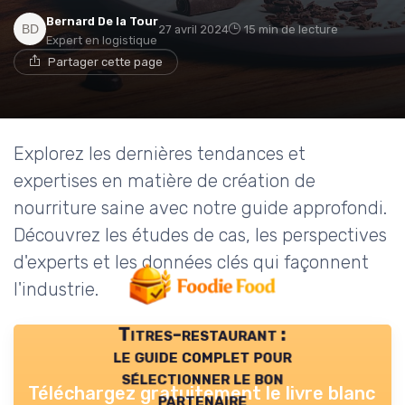
Bernard De la Tour
27 avril 2024
15 min de lecture
Expert en logistique
Partager cette page
Explorez les dernières tendances et
expertises en matière de création de
nourriture saine avec notre guide approfondi.
Découvrez les études de cas, les perspectives
d'experts et les données clés qui façonnent
l'industrie.
Titres-restaurant :
le guide complet pour
sélectionner le bon
Téléchargez gratuitement le livre blanc
partenaire