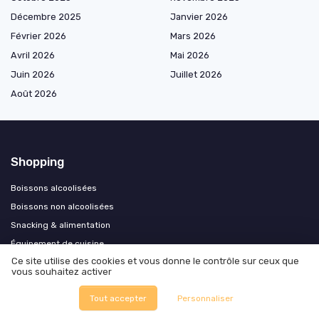
Décembre 2025
Janvier 2026
Février 2026
Mars 2026
Avril 2026
Mai 2026
Juin 2026
Juillet 2026
Août 2026
Shopping
Boissons alcoolisées
Boissons non alcoolisées
Snacking & alimentation
Équipement de cuisine
Ce site utilise des cookies et vous donne le contrôle sur ceux que
Hygiène & désinfection
vous souhaitez activer
Cadeaux & coffrets
Tout accepter
Personnaliser
Epicerie du monde
Sante et produits bio