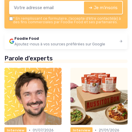
➔ Je m'inscris
*
En remplissant ce formulaire, j’accepte d’être contacté(e) à
des fins commerciales par Foodie Food et ses partenaires.
Foodie Food
Ajoutez-nous à vos sources préférées sur Google
Parole d'experts
•
•
01/07/2026
21/01/2026
Interview
Interview