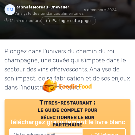
Raphaël Moreau-Chevalier
6 décembre 2024
Analyste des tendances alimentaires
12 min de lecture
Partager cette page
Plongez dans l’univers du chemin du roi
champagne, une cuvée qui s’impose dans le
secteur des vins effervescents. Analyse de
son impact, de sa fabrication et de ses enjeux
dans l’industrie alimentaire.
Titres-restaurant :
le guide complet pour
sélectionner le bon
Téléchargez gratuitement le livre blanc
partenaire
➔ Télécharger