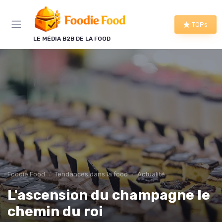
Panneau de gestion des cookies
TOPs
LE MÉDIA B2B DE LA FOOD
Foodie Food
Tendances dans la food
Actualité
L'ascension du champagne le
chemin du roi