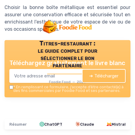
Choisir la bonne boîte métallique est essentiel pour
assurer une conservation efficace et sécurisée tout en
enrichissant l'esthétique de votre espace de vie ou de
vos occasions spéciales.
Titres-restaurant :
le guide complet pour
sélectionner le bon
Téléchargez gratuitement le livre blanc
partenaire
➔ Télécharger
Foodie Food — 2026
*
En remplissant ce formulaire, j’accepte d’être contacté(e) à
des fins commerciales par Foodie Food et ses partenaires.
Résumer
ChatGPT
Claude
Mistral