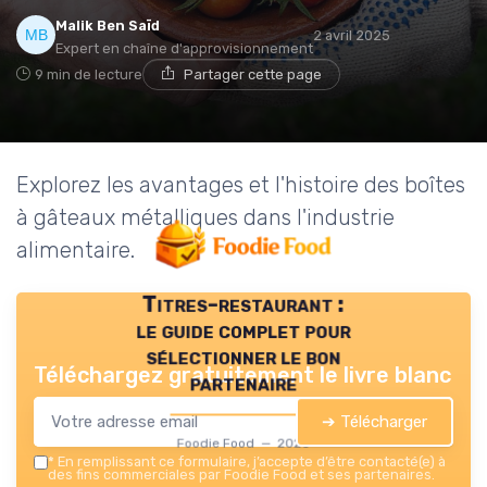
Malik Ben Saïd
2 avril 2025
Expert en chaîne d'approvisionnement
9 min de lecture
Partager cette page
Explorez les avantages et l'histoire des boîtes
à gâteaux métalliques dans l'industrie
alimentaire.
Titres-restaurant :
le guide complet pour
sélectionner le bon
Téléchargez gratuitement le livre blanc
partenaire
➔ Télécharger
Foodie Food — 2026
*
En remplissant ce formulaire, j’accepte d’être contacté(e) à
des fins commerciales par Foodie Food et ses partenaires.