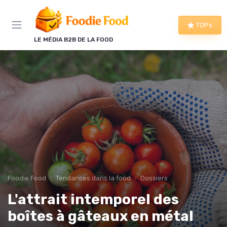
Panneau de gestion des cookies
TOPs
LE MÉDIA B2B DE LA FOOD
Foodie Food
Tendances dans la food
Dossiers
L'attrait intemporel des
boîtes à gâteaux en métal