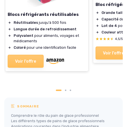
Bloc réfrigér
＋
Grande taille
Blocs réfrigérants réutilisables
＋
Capacité
de 8
＋
Réutilisables
jusqu'à 500 fois
＋
Lot de 4
pour 
＋
Longue durée de refroidissement
＋
Couleur attra
＋
Polyvalent
pour aliments, voyages et
★★★★★
★★★★★
4,5/5
médicaments
＋
Coloré
pour une identification facile
Voir l'offre
Voir l'offre
SOMMAIRE
Comprendre le rôle du pain de glace professionnel
Les différents types de pains de glace professionnels
Applications courantes dans l’industrie alimentaire