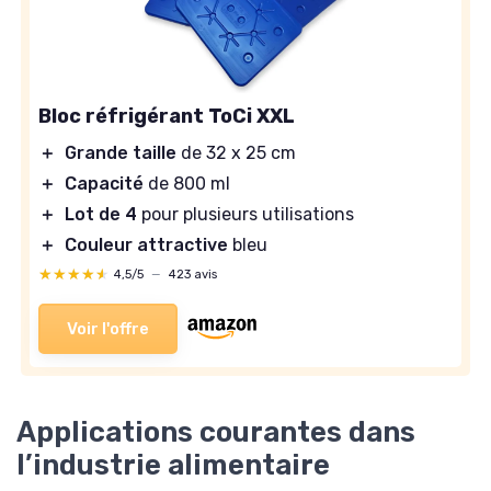
Bloc réfrigérant ToCi XXL
＋
Grande taille
de 32 x 25 cm
＋
Capacité
de 800 ml
＋
Lot de 4
pour plusieurs utilisations
＋
Couleur attractive
bleu
★★★★★
★★★★★
4,5/5
—
423 avis
Voir l'offre
Applications courantes dans
l’industrie alimentaire