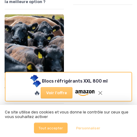
la meilleure option ?
•
Innovation des recettes
12/06/2025
Blocs réfrigérants XXL 800 ml
Alcool à 96 degrés pour
🔥
liqueur : tout ce que vous
Voir l'offre
devez savoir
À lire aussi
Ce site utilise des cookies et vous donne le contrôle sur ceux que
vous souhaitez activer
Tout accepter
Personnaliser