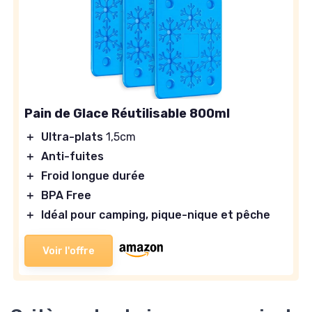
Pain de Glace Réutilisable 800ml
＋
Ultra-plats
1,5cm
＋
Anti-fuites
＋
Froid longue durée
＋
BPA Free
＋
Idéal pour camping, pique-nique et pêche
Voir l'offre