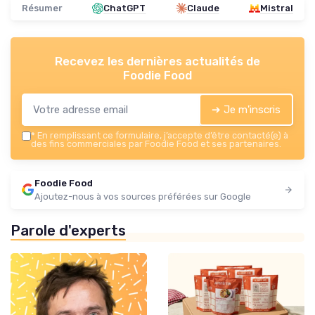
Résumer
ChatGPT
Claude
Mistral
Recevez les dernières actualités de
Foodie Food
➔ Je m'inscris
*
En remplissant ce formulaire, j’accepte d’être contacté(e) à
des fins commerciales par Foodie Food et ses partenaires.
Foodie Food
Ajoutez-nous à vos sources préférées sur Google
Parole d'experts