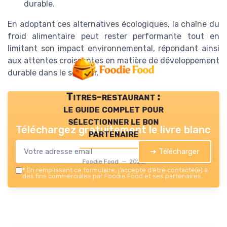
durable.
En adoptant ces alternatives écologiques, la chaîne du
froid alimentaire peut rester performante tout en
limitant son impact environnemental, répondant ainsi
aux attentes croissantes en matière de développement
durable dans le secteur.
Titres-restaurant :
le guide complet pour
sélectionner le bon
Téléchargez gratuitement le livre blanc
partenaire
➔ Télécharger
Foodie Food — 2026
*
En remplissant ce formulaire, j’accepte d’être contacté(e) à
des fins commerciales par Foodie Food et ses partenaires.