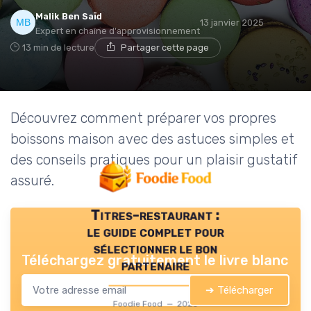
Malik Ben Saïd
13 janvier 2025
Expert en chaîne d'approvisionnement
13 min de lecture
Partager cette page
Découvrez comment préparer vos propres
boissons maison avec des astuces simples et
des conseils pratiques pour un plaisir gustatif
assuré.
Titres-restaurant :
le guide complet pour
sélectionner le bon
Téléchargez gratuitement le livre blanc
partenaire
➔ Télécharger
Foodie Food — 2026