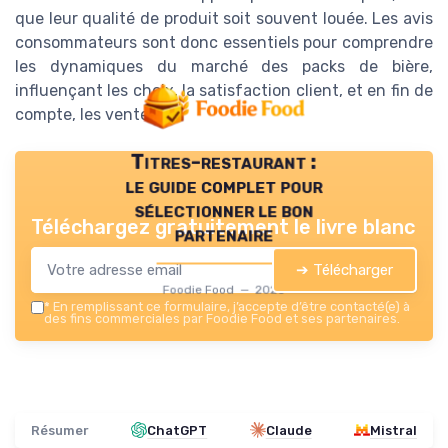
que leur qualité de produit soit souvent louée. Les avis
consommateurs sont donc essentiels pour comprendre
les dynamiques du marché des packs de bière,
influençant les choix, la satisfaction client, et en fin de
compte, les ventes.
Titres-restaurant :
le guide complet pour
sélectionner le bon
Téléchargez gratuitement le livre blanc
partenaire
➔ Télécharger
Foodie Food — 2026
*
En remplissant ce formulaire, j’accepte d’être contacté(e) à
des fins commerciales par Foodie Food et ses partenaires.
Résumer
ChatGPT
Claude
Mistral