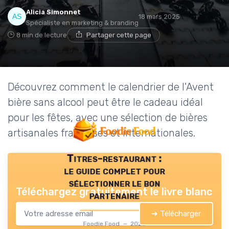
Alicia Simonnet
18 mars 2025
Spécialiste en marketing & branding
8 min de lecture
Partager cette page
Découvrez comment le calendrier de l'Avent
bière sans alcool peut être le cadeau idéal
pour les fêtes, avec une sélection de bières
artisanales françaises et internationales.
Titres-restaurant :
le guide complet pour
sélectionner le bon
Téléchargez gratuitement le livre blanc
partenaire
➔ Télécharger
Foodie Food — 2026