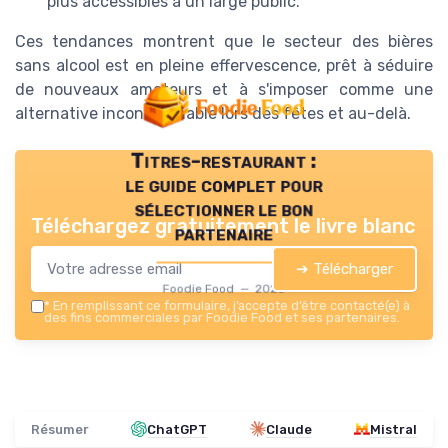
plus accessibles à un large public.
Ces tendances montrent que le secteur des bières
sans alcool est en pleine effervescence, prêt à séduire
de nouveaux amateurs et à s'imposer comme une
alternative incontournable lors des fêtes et au-delà.
Titres-restaurant :
le guide complet pour
sélectionner le bon
Téléchargez gratuitement le livre blanc
partenaire
➔ Télécharger
Foodie Food — 2026
*
En remplissant ce formulaire, j’accepte d’être contacté(e) à
des fins commerciales par Foodie Food et ses partenaires.
Résumer
ChatGPT
Claude
Mistral