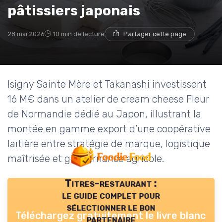
pâtissiers japonais
28 mai 2026
10 min de lecture
Partager cette page
Isigny Sainte Mère et Takanashi investissent
16 M€ dans un atelier de cream cheese Fleur
de Normandie dédié au Japon, illustrant la
montée en gamme export d’une coopérative
laitière entre stratégie de marque, logistique
maîtrisée et gouvernance agricole.
Titres-restaurant :
le guide complet pour
sélectionner le bon
Téléchargez gratuitement le livre blanc
partenaire