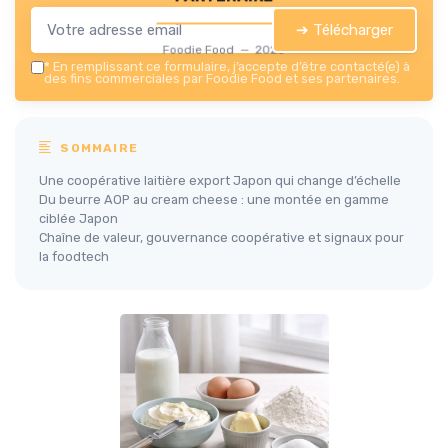
➔ Télécharger
Foodie Food — 2026
*
En remplissant ce formulaire, j’accepte d’être contacté(e) à
des fins commerciales par Foodie Food et ses partenaires.
SOMMAIRE
Une coopérative laitière export Japon qui change d’échelle
Du beurre AOP au cream cheese : une montée en gamme
ciblée Japon
Chaîne de valeur, gouvernance coopérative et signaux pour
la foodtech