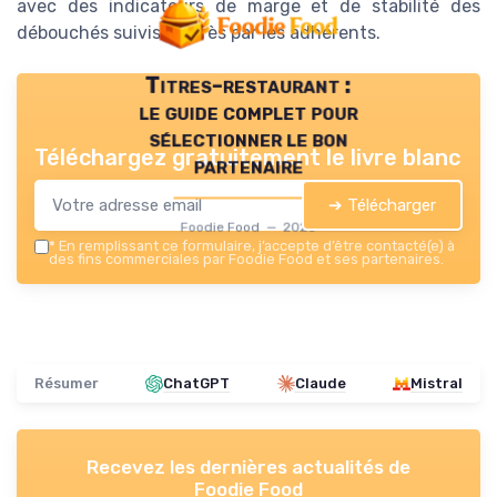
avec des indicateurs de marge et de stabilité des
débouchés suivis de près par les adhérents.
Titres-restaurant :
le guide complet pour
sélectionner le bon
Téléchargez gratuitement le livre blanc
partenaire
➔ Télécharger
Foodie Food — 2026
*
En remplissant ce formulaire, j’accepte d’être contacté(e) à
des fins commerciales par Foodie Food et ses partenaires.
Résumer
ChatGPT
Claude
Mistral
Recevez les dernières actualités de
Foodie Food