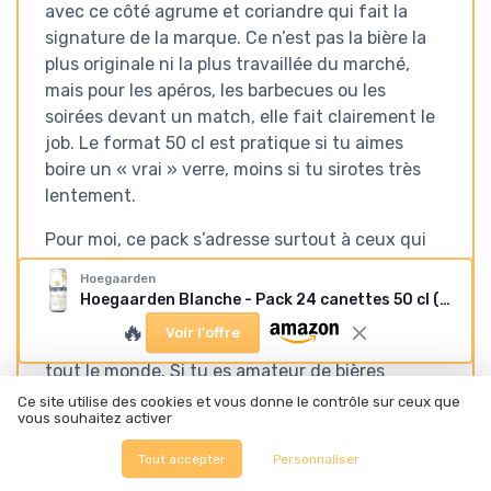
avec ce côté agrume et coriandre qui fait la
signature de la marque. Ce n’est pas la bière la
plus originale ni la plus travaillée du marché,
mais pour les apéros, les barbecues ou les
soirées devant un match, elle fait clairement le
job. Le format 50 cl est pratique si tu aimes
boire un « vrai » verre, moins si tu sirotes très
lentement.
Pour moi, ce pack s’adresse surtout à ceux qui
savent déjà qu’ils aiment la Hoegaarden et qui
Hoegaarden
veulent du stock à la maison, ou à ceux qui
Hoegaarden Blanche - Pack 24 canettes 50 cl (12 L) 4.9%
organisent souvent des soirées et veulent une
🔥
Voir l'offre
bière blanche qui passe bien auprès d’un peu
tout le monde. Si tu es amateur de bières
artisanales très pointues, tu vas trouver ça trop
Ce site utilise des cookies et vous donne le contrôle sur ceux que
vous souhaitez activer
classique. Si tu cherches juste une bière
blanche fiable, fraîche, avec un goût agréable et
Tout accepter
Personnaliser
régulier, tu seras probablement satisfait. Ceux