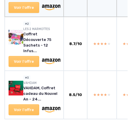
Voir l'offre
#2
LES 2 MARMOTTES
Coffret
Découverte 75
8.7/10
★★★★★
★★★★★
★★
★★
Sachets - 12
Infus...
Voir l'offre
#3
VAHDAM
VAHDAM, Coffret
cadeau du Nouvel
8.5/10
★★★★★
★★★★★
★★
★★
An - 24...
Voir l'offre