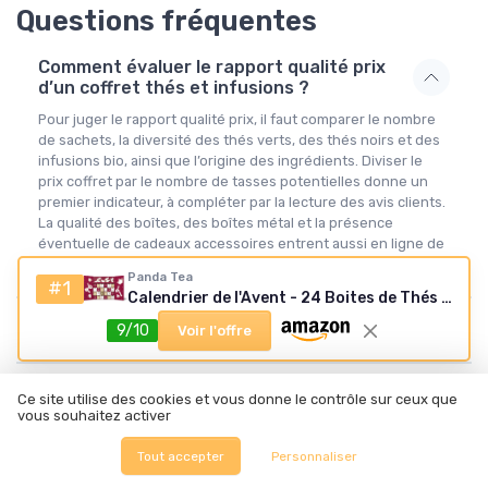
Questions fréquentes
Comment évaluer le rapport qualité prix
d’un coffret thés et infusions ?
Pour juger le rapport qualité prix, il faut comparer le nombre
de sachets, la diversité des thés verts, des thés noirs et des
infusions bio, ainsi que l’origine des ingrédients. Diviser le
prix coffret par le nombre de tasses potentielles donne un
premier indicateur, à compléter par la lecture des avis clients.
La qualité des boîtes, des boîtes métal et la présence
éventuelle de cadeaux accessoires entrent aussi en ligne de
compte.
Panda Tea
#1
Calendrier de l'Avent - 24 Boites de Thés & Infusion en Vrac Bio - Assortiment de 24 boites de thés et infusions - Idées Cadeaux - Calendrier de l’Avent pour Femme & Homme
Quelle différence entre un coffret thé et
9/10
Voir l'offre
un coffret infusion ?
Les coffrets thés et infusions bio valent ils
Ce site utilise des cookies et vous donne le contrôle sur ceux que
le surcoût de prix ?
vous souhaitez activer
Comment conserver au mieux un coffret
Tout accepter
Personnaliser
thés et infusions une fois ouvert ?