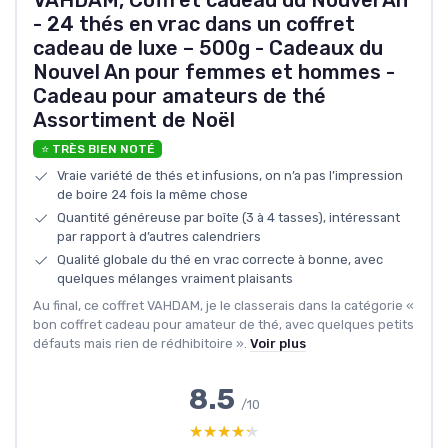
VAHDAM, Coffret cadeau du Nouvel An
- 24 thés en vrac dans un coffret
cadeau de luxe – 500g - Cadeaux du
Nouvel An pour femmes et hommes -
Cadeau pour amateurs de thé
Assortiment de Noël
⭐ TRÈS BIEN NOTÉ
Vraie variété de thés et infusions, on n’a pas l’impression
de boire 24 fois la même chose
Quantité généreuse par boîte (3 à 4 tasses), intéressant
par rapport à d’autres calendriers
Qualité globale du thé en vrac correcte à bonne, avec
quelques mélanges vraiment plaisants
Au final, ce coffret VAHDAM, je le classerais dans la catégorie «
bon coffret cadeau pour amateur de thé, avec quelques petits
défauts mais rien de rédhibitoire ».
Voir plus
8.5
/10
★★★★★
★★★★★