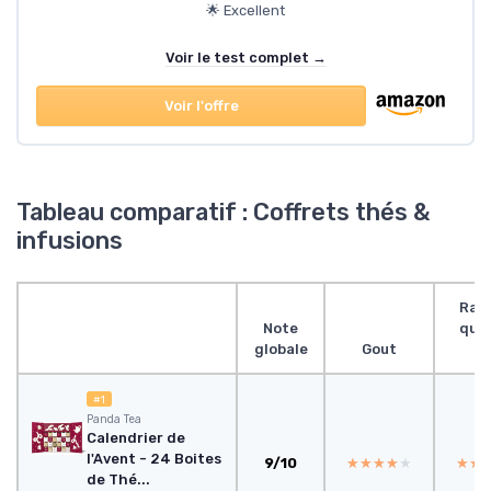
🌟 Excellent
Voir le test complet →
Voir l'offre
Tableau comparatif : Coffrets thés &
infusions
Rap
Note
qual
globale
Gout
pr
#1
Panda Tea
Calendrier de
l'Avent - 24 Boites
9/10
★★★★★
★★★★★
★★
★★
de Thé...