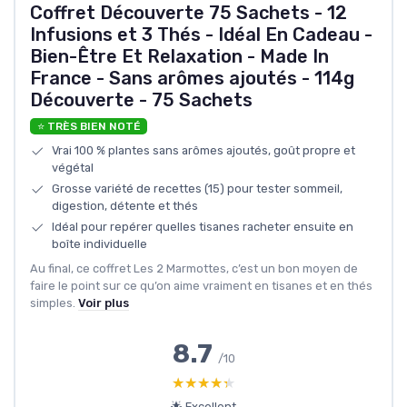
Coffret Découverte 75 Sachets - 12
Infusions et 3 Thés - Idéal En Cadeau -
Bien-Être Et Relaxation - Made In
France - Sans arômes ajoutés - 114g
Découverte - 75 Sachets
⭐ TRÈS BIEN NOTÉ
Vrai 100 % plantes sans arômes ajoutés, goût propre et
végétal
Grosse variété de recettes (15) pour tester sommeil,
digestion, détente et thés
Idéal pour repérer quelles tisanes racheter ensuite en
boîte individuelle
Au final, ce coffret Les 2 Marmottes, c’est un bon moyen de
faire le point sur ce qu’on aime vraiment en tisanes et en thés
simples.
Voir plus
8.7
/10
★★★★★
★★★★★
🌟 Excellent