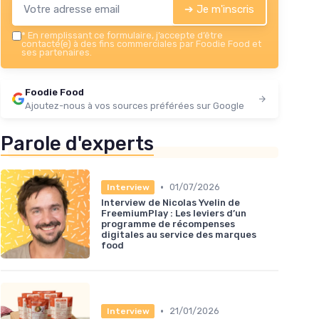
➔ Je m'inscris
*
En remplissant ce formulaire, j’accepte d’être
contacté(e) à des fins commerciales par Foodie Food et
ses partenaires.
Foodie Food
Ajoutez-nous à vos sources préférées sur Google
Parole d'experts
•
01/07/2026
Interview
Interview de Nicolas Yvelin de
FreemiumPlay : Les leviers d’un
programme de récompenses
digitales au service des marques
food
•
21/01/2026
Interview