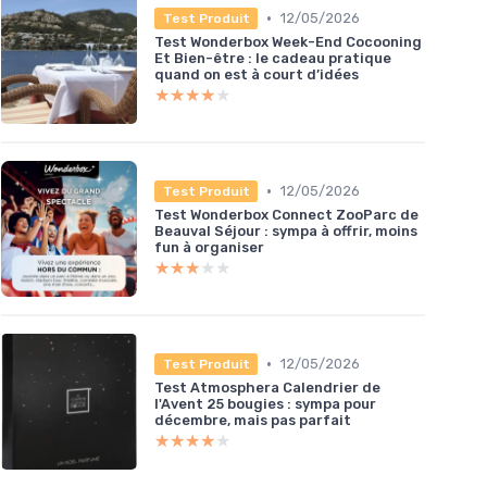
•
12/05/2026
Test Produit
Test Wonderbox Week-End Cocooning
Et Bien-être : le cadeau pratique
quand on est à court d’idées
★★★★★
★★★★★
•
12/05/2026
Test Produit
Test Wonderbox Connect ZooParc de
Beauval Séjour : sympa à offrir, moins
fun à organiser
★★★★★
★★★★★
•
12/05/2026
Test Produit
Test Atmosphera Calendrier de
l'Avent 25 bougies : sympa pour
décembre, mais pas parfait
★★★★★
★★★★★