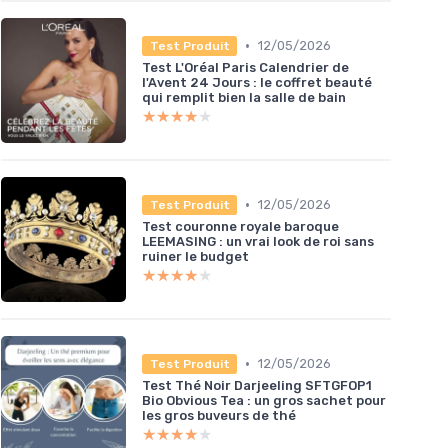
•
12/05/2026
Test Produit
Test L'Oréal Paris Calendrier de
l'Avent 24 Jours : le coffret beauté
qui remplit bien la salle de bain
★★★★★
★★★★★
•
12/05/2026
Test Produit
Test couronne royale baroque
LEEMASING : un vrai look de roi sans
ruiner le budget
★★★★★
★★★★★
•
12/05/2026
Test Produit
Test Thé Noir Darjeeling SFTGFOP1
Bio Obvious Tea : un gros sachet pour
les gros buveurs de thé
★★★★★
★★★★★