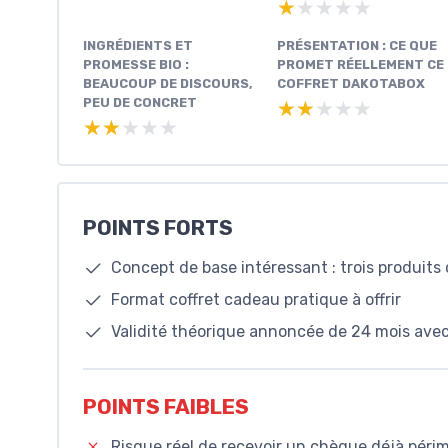
★★★★★
★★★★★
INGRÉDIENTS ET
PRÉSENTATION : CE QUE
PROMESSE BIO :
PROMET RÉELLEMENT CE
BEAUCOUP DE DISCOURS,
COFFRET DAKOTABOX
PEU DE CONCRET
★★★★★
★★★★★
★★★★★
★★★★★
POINTS FORTS
Concept de base intéressant : trois produits
Format coffret cadeau pratique à offrir
Validité théorique annoncée de 24 mois ave
POINTS FAIBLES
Risque réel de recevoir un chèque déjà péri