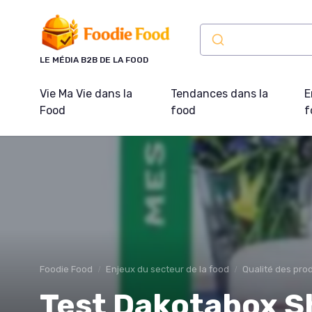
Panneau de gestion des cookies
LE MÉDIA B2B DE LA FOOD
Vie Ma Vie dans la
Tendances dans la
E
Food
food
f
Foodie Food
Enjeux du secteur de la food
Qualité des prod
Test Dakotabox S