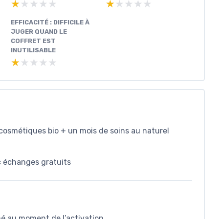
★★★★★
★★★★★
★★★★★
★★★★★
EFFICACITÉ : DIFFICILE À
JUGER QUAND LE
COFFRET EST
INUTILISABLE
★★★★★
★★★★★
 cosmétiques bio + un mois de soins au naturel
c échanges gratuits
mé au moment de l’activation