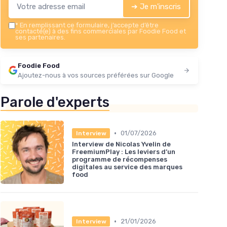
➔ Je m'inscris
*
En remplissant ce formulaire, j’accepte d’être
contacté(e) à des fins commerciales par Foodie Food et
ses partenaires.
Foodie Food
Ajoutez-nous à vos sources préférées sur Google
Parole d'experts
•
01/07/2026
Interview
Interview de Nicolas Yvelin de
FreemiumPlay : Les leviers d’un
programme de récompenses
digitales au service des marques
food
•
21/01/2026
Interview