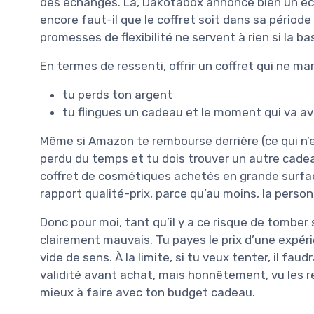
des échanges. Là, Dakotabox annonce bien un éch
encore faut-il que le coffret soit dans sa période 
promesses de flexibilité ne servent à rien si la bas
En termes de ressenti, offrir un coffret qui ne ma
tu perds ton argent
tu flingues un cadeau et le moment qui va a
Même si Amazon te rembourse derrière (ce qui n’
perdu du temps et tu dois trouver un autre cade
coffret de cosmétiques achetés en grande surface
rapport qualité-prix, parce qu’au moins, la personn
Donc pour moi, tant qu’il y a ce risque de tomber s
clairement mauvais. Tu payes le prix d’une expéri
vide de sens. À la limite, si tu veux tenter, il fau
validité avant achat, mais honnêtement, vu les ret
mieux à faire avec ton budget cadeau.