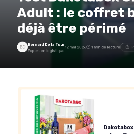
Adult : le coffret
déjà être périmé
Bernard De la Tour
12 mai 2026
1 min de lecture
P
Expert en logistique
Dakotabox 