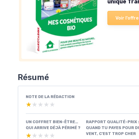
unique Tra
Voir l'offre
Résumé
NOTE DE LA RÉDACTION
★★★★★
★★★★★
UN COFFRET BIEN-ÊTRE…
RAPPORT QUALITÉ-PRIX 
QUI ARRIVE DÉJÀ PÉRIMÉ ?
QUAND TU PAYES POUR D
VENT, C’EST TROP CHER
★★★★★
★★★★★