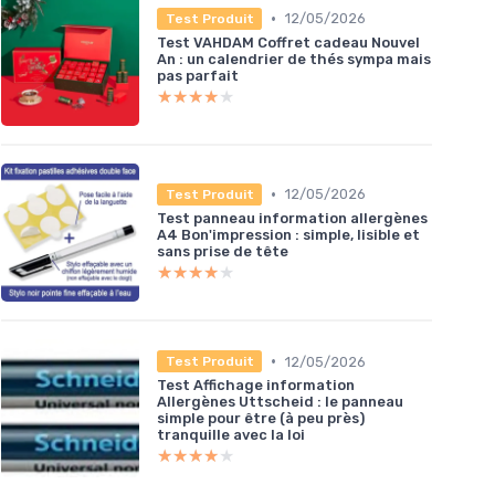
•
12/05/2026
Test Produit
Test VAHDAM Coffret cadeau Nouvel
An : un calendrier de thés sympa mais
pas parfait
★★★★★
★★★★★
•
12/05/2026
Test Produit
Test panneau information allergènes
A4 Bon'impression : simple, lisible et
sans prise de tête
★★★★★
★★★★★
•
12/05/2026
Test Produit
Test Affichage information
Allergènes Uttscheid : le panneau
simple pour être (à peu près)
tranquille avec la loi
★★★★★
★★★★★