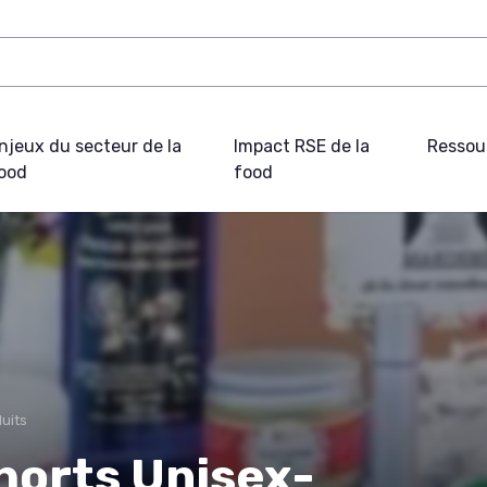
njeux du secteur de la
Impact RSE de la
Ressou
ood
food
uits
horts Unisex-