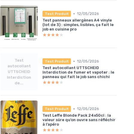
•
12/05/2026
Test Produit
Test panneaux allergènes A4 vinyle
(lot de 3) : simples, lisibles, ça fait le
job en cuisine pro
★★★★★
★★★★★
Test
•
12/05/2026
Test Produit
autocollant
Test autocollant UTTSCHEID
UTTSCHEID
Interdiction de fumer et vapoter : le
panneau qui fait le job sans chichi
Interdiction
★★★★★
★★★★★
de...
•
12/05/2026
Test Produit
Test Leffe Blonde Pack 24x50cl : la
valeur sûre qu’on ouvre sans réfléchir
à l’apéro
★★★★★
★★★★★