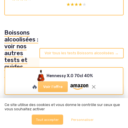
★★★★★
★★★★★
Boissons
alcoolisées :
voir nos
autres
Voir tous les tests Boissons alcoolisées →
tests et
guides
d'achat
Hennessy X.O 70cl 40%
🔥
Voir l'offre
Ce site utilise des cookies et vous donne le contrôle sur ceux que
vous souhaitez activer
Tout accepter
Personnaliser