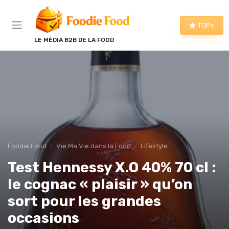
Panneau de gestion des cookies
TOPs
LE MÉDIA B2B DE LA FOOD
Foodie Food
Vie Ma Vie dans la Food
Lifestyle
Test Hennessy X.O 40% 70 cl :
le cognac « plaisir » qu’on
sort pour les grandes
occasions