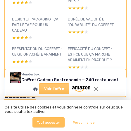
PRIX ?
★★★★★
★★★★★
★★★★★
★★★★★
DESIGN ET PACKAGING : ÇA
DURÉE DE VALIDITÉ ET
FAIT LE TAF POUR UN
"DURABILITÉ" DU COFFRET
CADEAU
★★★★★
★★★★★
★★★★★
★★★★★
PRÉSENTATION DU COFFRET :
EFFICACITÉ DU CONCEPT :
CE QU’ON ACHÈTE VRAIMENT
EST-CE QUE ÇA MARCHE
VRAIMENT EN PRATIQUE ?
★★★★★
★★★★★
★★★★★
★★★★★
Wonderbox
Coffret Cadeau Gastronomie — 240 restaurants étoilés
🔥
Voir l'offre
Cadeaux &
coffrets :
Ce site utilise des cookies et vous donne le contrôle sur ceux que
voir nos
vous souhaitez activer
Voir tous les tests Cadeaux & coffrets →
autres tests
Tout accepter
Personnaliser
et guides