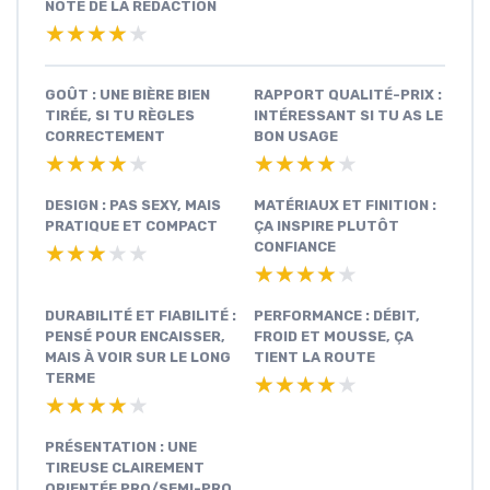
NOTE DE LA RÉDACTION
★★★★★
★★★★★
GOÛT : UNE BIÈRE BIEN
RAPPORT QUALITÉ-PRIX :
TIRÉE, SI TU RÈGLES
INTÉRESSANT SI TU AS LE
CORRECTEMENT
BON USAGE
★★★★★
★★★★★
★★★★★
★★★★★
DESIGN : PAS SEXY, MAIS
MATÉRIAUX ET FINITION :
PRATIQUE ET COMPACT
ÇA INSPIRE PLUTÔT
CONFIANCE
★★★★★
★★★★★
★★★★★
★★★★★
DURABILITÉ ET FIABILITÉ :
PERFORMANCE : DÉBIT,
PENSÉ POUR ENCAISSER,
FROID ET MOUSSE, ÇA
MAIS À VOIR SUR LE LONG
TIENT LA ROUTE
TERME
★★★★★
★★★★★
★★★★★
★★★★★
PRÉSENTATION : UNE
TIREUSE CLAIREMENT
ORIENTÉE PRO/SEMI-PRO