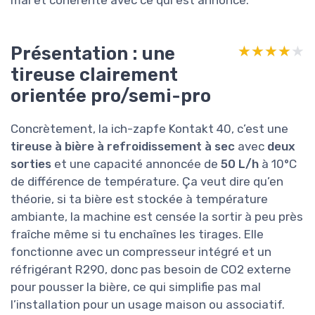
mal et cohérente avec ce qui est annoncé.
Présentation : une
★★★★★
★★★★★
tireuse clairement
orientée pro/semi-pro
Concrètement, la ich-zapfe Kontakt 40, c’est une
tireuse à bière à refroidissement à sec
avec
deux
sorties
et une capacité annoncée de
50 L/h
à 10°C
de différence de température. Ça veut dire qu’en
théorie, si ta bière est stockée à température
ambiante, la machine est censée la sortir à peu près
fraîche même si tu enchaînes les tirages. Elle
fonctionne avec un compresseur intégré et un
réfrigérant R290, donc pas besoin de CO2 externe
pour pousser la bière, ce qui simplifie pas mal
l’installation pour un usage maison ou associatif.