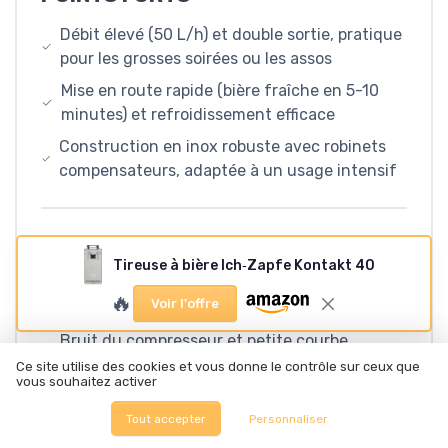
Débit élevé (50 L/h) et double sortie, pratique
pour les grosses soirées ou les assos
Mise en route rapide (bière fraîche en 5-10
minutes) et refroidissement efficace
Construction en inox robuste avec robinets
compensateurs, adaptée à un usage intensif
POINTS FAIBLES
Tireuse à bière Ich‑Zapfe Kontakt 40
Machine surdimensionnée pour un usage
🔥
Voir l'offre
occasionnel à la maison, prix à justifier
Bruit du compresseur et petite courbe
d’apprentissage pour bien régler la mousse
Ce site utilise des cookies et vous donne le contrôle sur ceux que
vous souhaitez activer
Tout accepter
Personnaliser