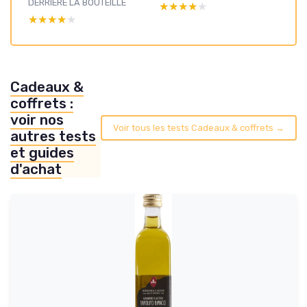
DERRIÈRE LA BOUTEILLE
★★★★★
★★★★★
★★★★★
★★★★★
Cadeaux &
coffrets :
voir nos
Voir tous les tests Cadeaux & coffrets →
autres tests
et guides
d'achat