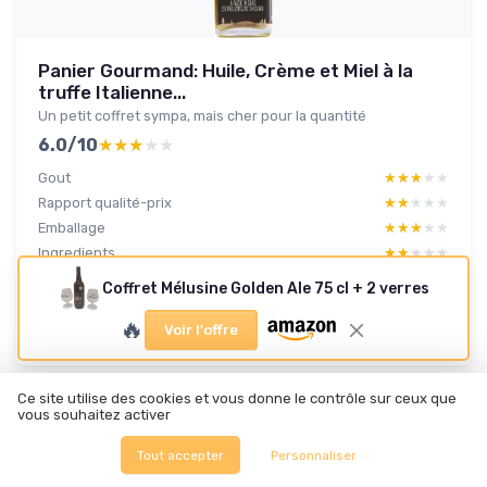
Panier Gourmand: Huile, Crème et Miel à la
truffe Italienne...
Un petit coffret sympa, mais cher pour la quantité
6.0/10
★★★★★
★★★★★
Gout
★★★★★
★★★★★
Rapport qualité-prix
★★★★★
★★★★★
Emballage
★★★★★
★★★★★
Ingredients
★★★★★
★★★★★
Coffret Mélusine Golden Ale 75 cl + 2 verres
Lire le test produit complet
🔥
Voir l'offre
Ce site utilise des cookies et vous donne le contrôle sur ceux que
vous souhaitez activer
Tout accepter
Personnaliser